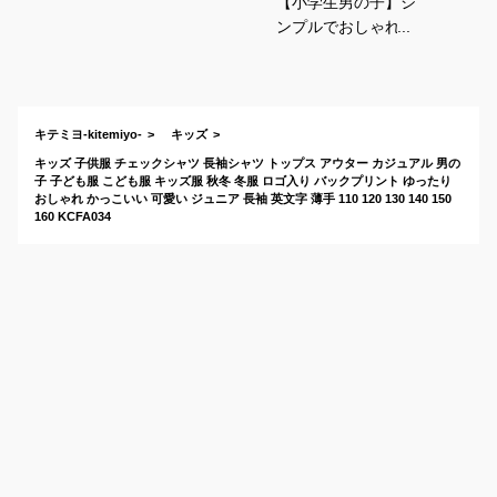
【小学生男の子】シ
ンプルでおしゃれ！
かっこいい薄手の長
袖シャツは？
キテミヨ-kitemiyo-
キッズ
キッズ 子供服 チェックシャツ 長袖シャツ トップス アウター カジュアル 男の
子 子ども服 こども服 キッズ服 秋冬 冬服 ロゴ入り バックプリント ゆったり
おしゃれ かっこいい 可愛い ジュニア 長袖 英文字 薄手 110 120 130 140 150
160 KCFA034