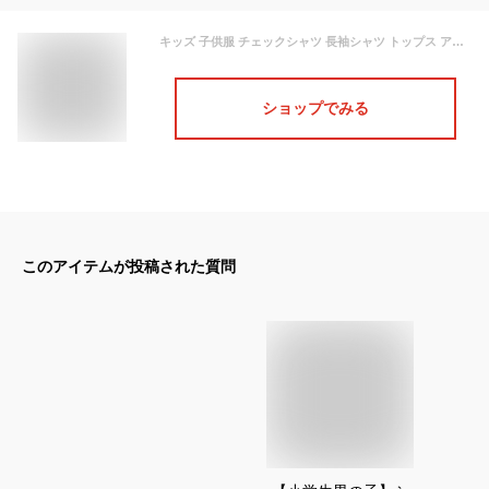
キッズ 子供服 チェックシャツ 長袖シャツ トップス アウター カジュアル 男の子 子ども服 こども服 キッズ服 秋冬 冬服 ロゴ入り バックプリント ゆったり おしゃれ かっこいい 可愛い ジュニア 長袖 英文字 薄手 110 120 130 140 150 160 KCFA034
ショップでみる
このアイテムが投稿された質問