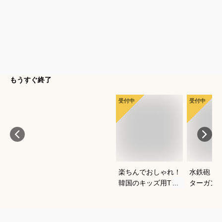
もうすぐ終了
受付中
受付中
楽ちんでおしゃれ！
水鉄砲｜
韓国のキッズ用Tシ
ターガン
ャツワンピースのお
すすめは
すすめは？