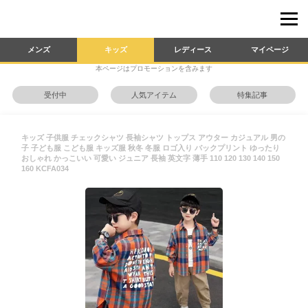
メンズ
キッズ
レディース
マイページ
本ページはプロモーションを含みます
受付中
人気アイテム
特集記事
キッズ 子供服 チェックシャツ 長袖シャツ トップス アウター カジュアル 男の
子 子ども服 こども服 キッズ服 秋冬 冬服 ロゴ入り バックプリント ゆったり
おしゃれ かっこいい 可愛い ジュニア 長袖 英文字 薄手 110 120 130 140 150
160 KCFA034