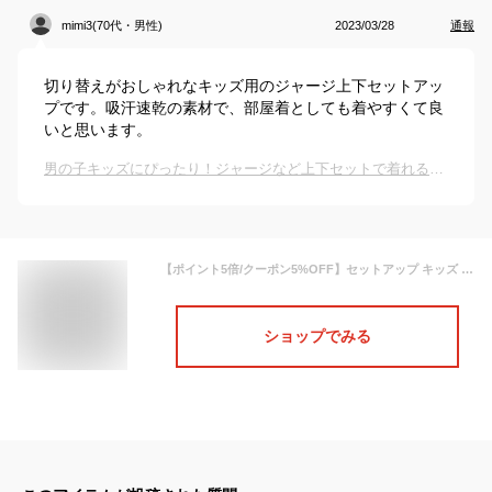
mimi3(70代・男性)
2023/03/28
通報
切り替えがおしゃれなキッズ用のジャージ上下セットアッ
プです。吸汗速乾の素材で、部屋着としても着やすくて良
いと思います。
男の子キッズにぴったり！ジャージなど上下セットで着れるスポーツウェアのおすすめは？
【ポイント5倍/クーポン5%OFF】セットアップ キッズ ジャージ 上下 (9250)【 吸汗速乾 】 キッズ ジュニア 子供 男の子 女の子 ボーイズ ガールズ スポーツウェア ランニングウェア 上下組 上下セット 長袖 パーカー ジャージパンツ 春
ショップでみる