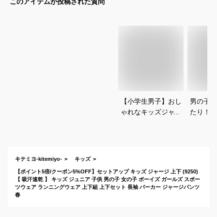
このアイテムが投稿された質問
【小学生男子】おし
男の子キ
ゃれなキッズジャー
たり！ジ
ジ上下セットのおす
上下セッ
すめは？
スポーツ
すすめは
キテミヨ-kitemiyo-
キッズ
【ポイント5倍/クーポン5%OFF】セットアップ キッズ ジャージ 上下 (9250)
【 吸汗速乾 】 キッズ ジュニア 子供 男の子 女の子 ボーイズ ガールズ スポー
ツウェア ランニングウェア 上下組 上下セット 長袖 パーカー ジャージパンツ
春