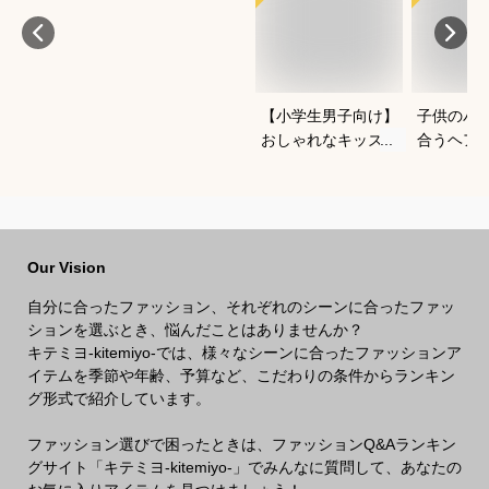
【小学生男子向け】
子供のパ
おしゃれなキッズジ
合うヘア
ャージのおすすめ
心して使
は？
めは？
Our Vision
自分に合ったファッション、それぞれのシーンに合ったファッ
ションを選ぶとき、悩んだことはありませんか？
キテミヨ-kitemiyo-では、様々なシーンに合ったファッションア
イテムを季節や年齢、予算など、こだわりの条件からランキン
グ形式で紹介しています。
ファッション選びで困ったときは、ファッションQ&Aランキン
グサイト「キテミヨ-kitemiyo-」でみんなに質問して、あなたの