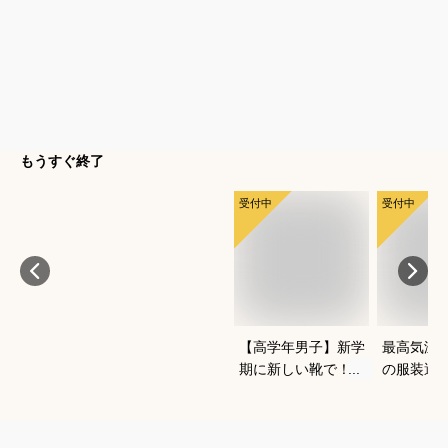
もうすぐ終了
受付中
受付中
【高学年男子】新学
最高気温1
期に新しい靴で！か
の服装選
っこよくておしゃれ
どいい重
なブランドスニーカ
を教えて
ーは？