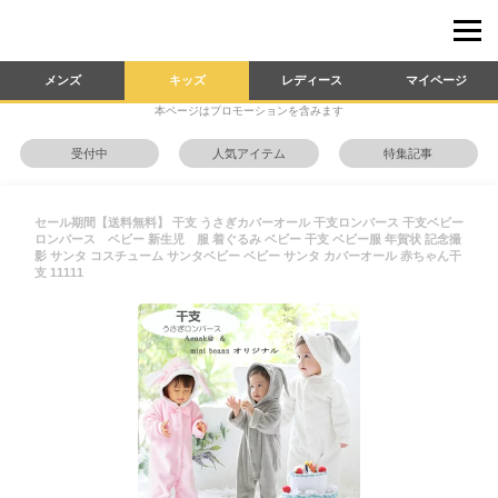
メンズ
キッズ
レディース
マイページ
本ページはプロモーションを含みます
受付中
人気アイテム
特集記事
セール期間【送料無料】 干支 うさぎカバーオール 干支ロンパース 干支ベビー
ロンパース ベビー 新生児 服 着ぐるみ ベビー 干支 ベビー服 年賀状 記念撮
影 サンタ コスチューム サンタベビー ベビー サンタ カバーオール 赤ちゃん干
支 11111