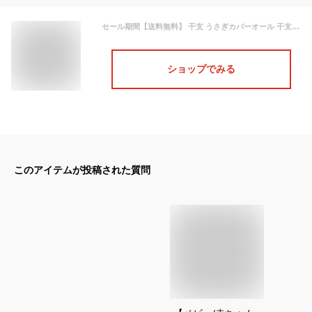
セール期間【送料無料】 干支 うさぎカバーオール 干支ロンパース 干支ベビー ロンパース ベビー 新生児 服 着ぐるみ ベビー 干支 ベビー服 年賀状 記念撮影 サンタ コスチューム サンタベビー ベビー サンタ カバーオール 赤ちゃん干支 11111
ショップでみる
このアイテムが投稿された質問