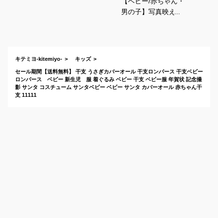
【ベビー/赤ちゃん・
男の子】写真映えす
る、イースターのコ
スプレ衣装を教え
て！
キテミヨ-kitemiyo-
キッズ
セール期間【送料無料】 干支 うさぎカバーオール 干支ロンパース 干支ベビー
ロンパース ベビー 新生児 服 着ぐるみ ベビー 干支 ベビー服 年賀状 記念撮
影 サンタ コスチューム サンタベビー ベビー サンタ カバーオール 赤ちゃん干
支 11111