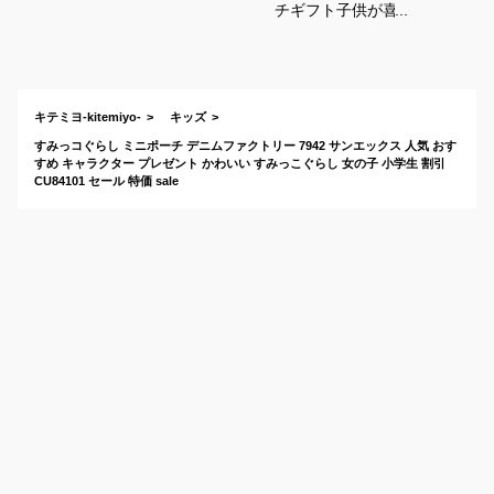
チギフト子供が喜ぶ
プチプラアイテムの
おすすめは？
キテミヨ-kitemiyo-
キッズ
すみっコぐらし ミニポーチ デニムファクトリー 7942 サンエックス 人気 おす
すめ キャラクター プレゼント かわいい すみっこぐらし 女の子 小学生 割引
CU84101 セール 特価 sale