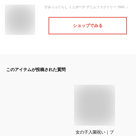
すみっコぐらし ミニポーチ デニムファクトリー 7942 サンエックス 人気 おすすめ キャラクター プレゼント かわいい すみっこぐらし 女の子 小学生 割引 CU84101 セール 特価 sale
ショップでみる
このアイテムが投稿された質問
女の子入園祝い｜プ