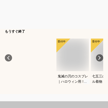
もうすぐ終了
受付中
受付中
鬼滅の刃のコスプレ
七五三の
｜ハロウィン用！キ
ル着物（
ッズのなりきり人気
ワンタッ
衣装のおすすめは？
宅で簡単
きるおす