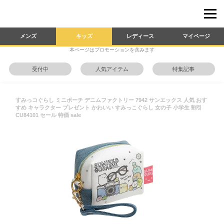
メンズ
キッズ
レディース
マイページ
本ページはプロモーションを含みます
受付中
人気アイテム
特集記事
すみっコぐらし ミニポーチ デニムファクトリー 7942 サンエックス 人気 おす
すめ キャラクター プレゼント かわいい すみっこぐらし 女の子 小学生 割引
CU84101 セール 特価 sale