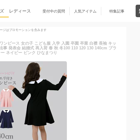
ズ
レディース
受付中の質問
人気アイテム
特集記事
ージはプロモーションを含みます
ンピース 女の子 こども服 入学 入園 卒園 卒業 白襟 長袖 キッ
表会 結婚式 再入荷 春 秋 冬100 110 120 130 140cm ブラ
レー ネイビー ピンク ひなまつり