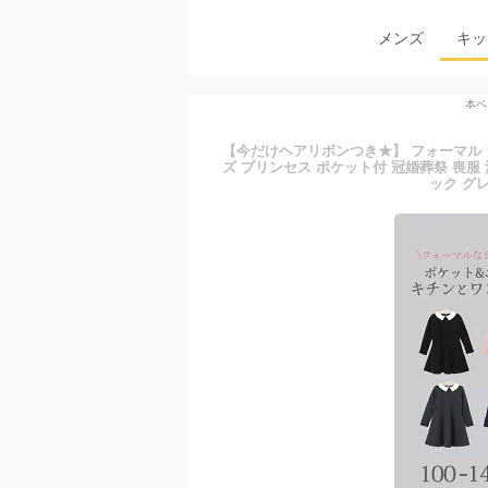
メンズ
キッ
本ペ
【今だけヘアリボンつき★】 フォーマル ワ
ズ プリンセス ポケット付 冠婚葬祭 喪服 法事 発
ック グ