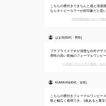
こちらの襟付きできちんと感と清潔感
ならネイビーカラーが好印象だと思
【幼稚園面接の女の子服
はま玲(60代・男性)
プチプライスですが清楚な白衿デザ
用性の高い長袖のフォーマルワンピ
お宮参りの上の子の服装｜女の
KUMIKAN(40代・女性)
こちらの襟付きフォーマルワンピース
祭と幅広く着用でき、1枚あると重宝