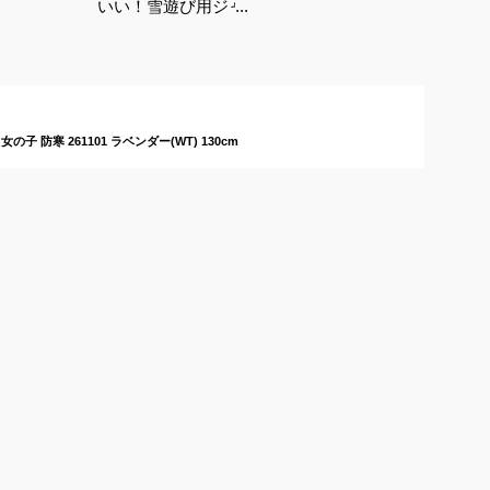
いい！雪遊び用ジャン
プスーツ（キッズ用）
のおすすめは？
 防寒 261101 ラベンダー(WT) 130cm