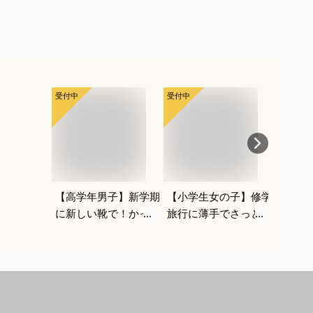
受付中
受付中
受付中
【高学年男子】新学期
【小学生女の子】修学
1歳浮
に新しい靴で！かっこ
旅行に薄手でさっと羽
におす
よくておしゃれなブラ
織れるおしゃれなアウ
ビーフ
ンドスニーカーは？
ターは？
うきわ