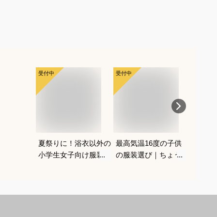
受付中
受付中
受付中
夏祭りに！浴衣以外の
最高気温16度の子供
ハロウ
小学生女子向け服装の
の服装選び｜ちょうど
子供の
おすすめは？
いい重ね着コーデを教
プレの
えてください