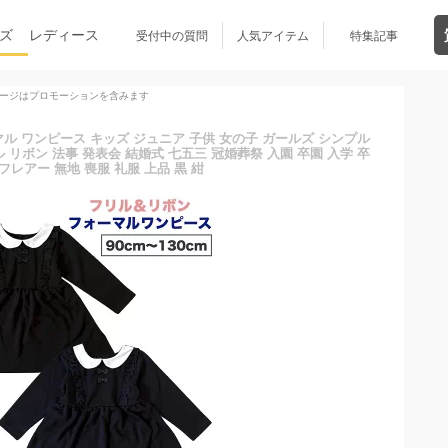
ズ
レディース
受付中の質問
人気アイテム
特集記事
ージはプロモーションを含みます
ル ワンピース キッズ ジュニア 子供 女の子 ガールズ シンプル
リボン 法事 発表会 結婚式 七五三 冠婚葬祭 入園 卒園 入学 卒
フレアー 無地 喪服 礼服 上品 黒 紺