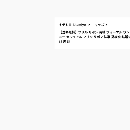
キテミヨ-kitemiyo-
キッズ
【送料無料】フリル リボン 長袖 フォーマル ワン
ニー カジュアル フリル リボン 法事 発表会 結婚式
品 黒 紺