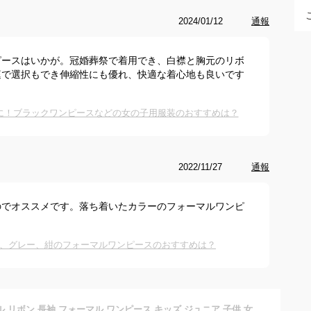
2024/01/12
通報
ピースはいかが。冠婚葬祭で着用でき、白襟と胸元のリボ
庭で選択もでき伸縮性にも優れ、快適な着心地も良いです
に！ブラックワンピースなどの女の子用服装のおすすめは？
2022/11/27
通報
のでオススメです。落ち着いたカラーのフォーマルワンピ
、グレー、紺のフォーマルワンピースのおすすめは？
【送料無料】フリル リボン 長袖 フォーマル ワンピース キッズ ジュニア 子供 女の子 ガールズ シンプル フォーマル セレモニー カジュアル フリル リボン 法事 発表会 結婚式 七五三 冠婚葬祭 入園 卒園 入学 卒業 お呼ばれ フレアー 無地 喪服 礼服 上品 黒 紺