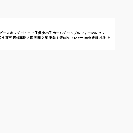
ォーマルワンピのおす
のフォーマルワンピー
ック
すめは？
スのおすすめは？
女の
めは
ピース キッズ ジュニア 子供 女の子 ガールズ シンプル フォーマル セレモ
 七五三 冠婚葬祭 入園 卒園 入学 卒業 お呼ばれ フレアー 無地 喪服 礼服 上