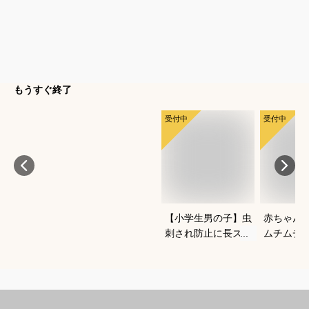
もうすぐ終了
受付中
受付中
【小学生男の子】虫
赤ちゃん
刺され防止に長ズボ
ムチムチ
ンで対策！ベーシッ
い！おし
クなチノパンは？
いいベビ
すすめは