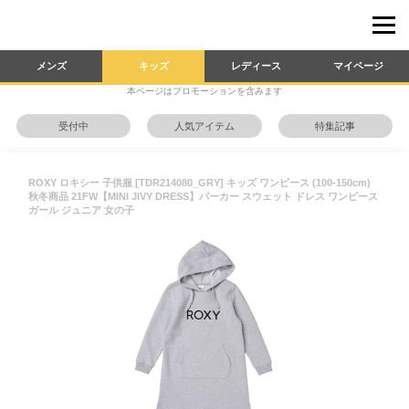
メンズ
キッズ
レディース
マイページ
本ページはプロモーションを含みます
受付中
人気アイテム
特集記事
ROXY ロキシー 子供服 [TDR214080_GRY] キッズ ワンピース (100-150cm)
秋冬商品 21FW【MINI JIVY DRESS】パーカー スウェット ドレス ワンピース
ガール ジュニア 女の子