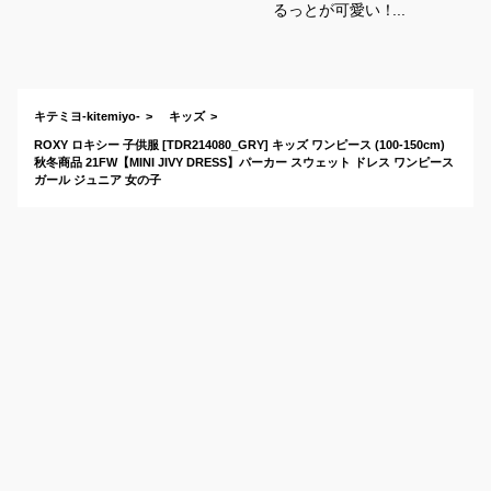
るっとが可愛い！シ
ンプルなスウェット
ワンピースのおすす
めは？
キテミヨ-kitemiyo-
キッズ
ROXY ロキシー 子供服 [TDR214080_GRY] キッズ ワンピース (100-150cm)
秋冬商品 21FW【MINI JIVY DRESS】パーカー スウェット ドレス ワンピース
ガール ジュニア 女の子