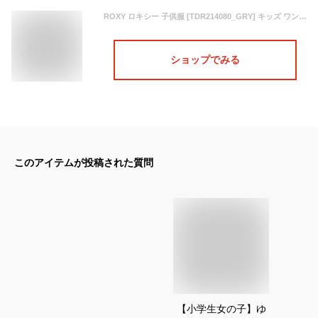
ROXY ロキシー 子供服 [TDR214080_GRY] キッズ ワンピース (100-150cm) 秋冬商品 21FW【MINI JIVY DRESS】パーカー スウェット ドレス ワンピース ガール ジュニア 女の子
ショップでみる
このアイテムが投稿された質問
【小学生女の子】ゆ