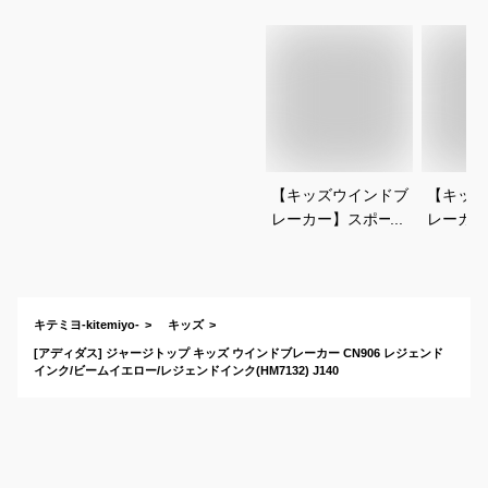
【キッズウインドブ
【キッズ
レーカー】スポーツ
レーカー
男子にぴったりなか
いスポー
っこいい人気のウェ
のおしゃ
アは？
ットでお
キテミヨ-kitemiyo-
キッズ
[アディダス] ジャージトップ キッズ ウインドブレーカー CN906 レジェンド
インク/ビームイエロー/レジェンドインク(HM7132) J140