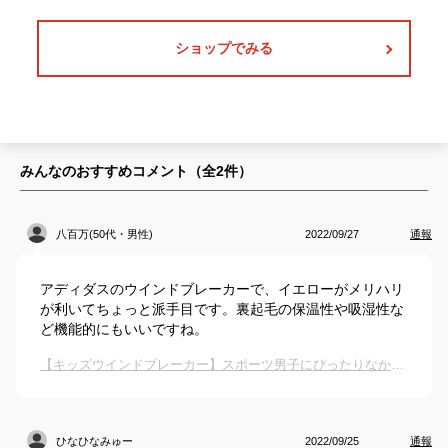
ショップでみる
みんなのおすすめコメント（全
2
件）
八百万(50代・男性)
2022/09/27
通報
アディダスのウインドブレーカーで、イエローがメリハリ
が利いてちょっと派手目です。裏起毛の保温性や吸湿性な
ど機能的にもいいですね。
【キッズウインドブレーカー】スポーツ男子にぴったりなかっこいい人気のウェアは？
ひなひなみゅー
2022/09/25
通報