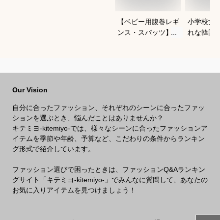
【ベビー用腹巻レギ
小学校女
ンス・スパッツ】よ
れな韓国
ちよち歩きに便利な
冬セット
おすすめは？
すすめは
Our Vision
自分に合ったファッション、それぞれのシーンに合ったファッ
ションを選ぶとき、悩んだことはありませんか？
キテミヨ-kitemiyo-では、様々なシーンに合ったファッションア
イテムを季節や年齢、予算など、こだわりの条件からランキン
グ形式で紹介しています。
ファッション選びで困ったときは、ファッションQ&Aランキン
グサイト「キテミヨ-kitemiyo-」でみんなに質問して、あなたの
お気に入りアイテムを見つけましょう！