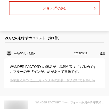
ショップでみる
みんなのおすすめコメント（全
1
件）
Kelly(50代・女性)
2022/09/19
通報
WANDER FACTORY の製品が、品質が良くてお勧めです
。ブルーのデザインが、品があって素敵です。
小学生兄弟の七五三用レンタルの服装｜付き添いでお参り時に着るおすすめは？
WANDER FACTORY スーツ フォーマル 男の子 卒業式 (160cm, ブルー(17))