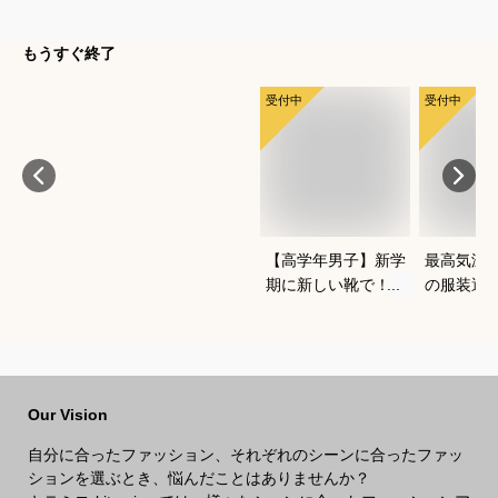
もうすぐ終了
受付中
受付中
【高学年男子】新学
最高気温1
期に新しい靴で！か
の服装選
っこよくておしゃれ
どいい重
なブランドスニーカ
を教えて
ーは？
Our Vision
自分に合ったファッション、それぞれのシーンに合ったファッ
ションを選ぶとき、悩んだことはありませんか？