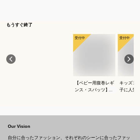
もうすぐ終了
受付中
受付中
【ベビー用腹巻レギ
キッズコ
ンス・スパッツ】よ
子に人気
ちよち歩きに便利な
なあった
おすすめは？
ートでお
Our Vision
自分に合ったファッション、それぞれのシーンに合ったファッ