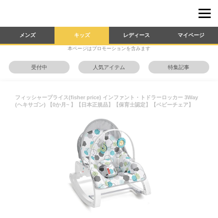
メンズ
キッズ
レディース
マイページ
本ページはプロモーションを含みます
受付中
人気アイテム
特集記事
フィッシャープライス(fisher price) インファント・トドラーロッカー 3Way
(ヘキサゴン) 【0か月~ 】【日本正規品】【保育士認定】【ベビーチェア】