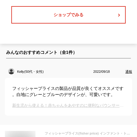
ショップでみる
みんなのおすすめコメント（全
1
件）
Kelly(50代・女性)
2022/09/18
通報
フィッシャープライスの製品が品質が良くてオススメです
。白地にグレーとブルーのデザインが、可愛いです。
新生児から使える！赤ちゃんをあやすのに便利なバウンサーのおすすめは？
フィッシャープライス(fisher price) インファント・トドラーロッカー 3Way (ヘキサゴン) 【0か月~ 】【日本正規品】【保育士認定】【ベビーチェア】