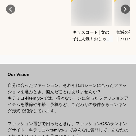
キッズコート│女の
鬼滅の刃
子に人気！おしゃれ
｜ハロウ
なあったかウールコ
ッズのな
ートでおすすめは？
衣装のお
Our Vision
自分に合ったファッション、それぞれのシーンに合ったファッ
ションを選ぶとき、悩んだことはありませんか？
キテミヨ-kitemiyo-では、様々なシーンに合ったファッションア
イテムを季節や年齢、予算など、こだわりの条件からランキン
グ形式で紹介しています。
ファッション選びで困ったときは、ファッションQ&Aランキン
グサイト「キテミヨ-kitemiyo-」でみんなに質問して、あなたの