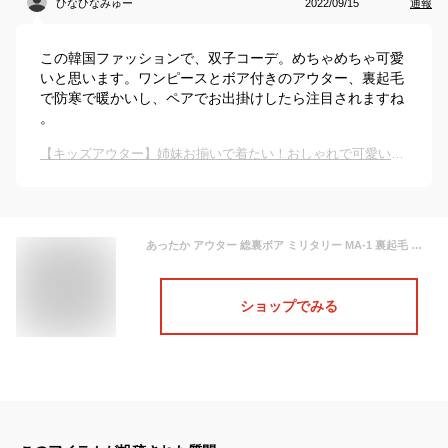
ひなひなみゅー
2022/09/15
通報
この韓国ファッションで、双子コーデ。めちゃめちゃ可愛
いと思います。ワンピースとボア付きのアウター、裏起毛
で防寒で暖かいし、ペアでお出掛けしたら注目されますね
。
【キッズアウター】姉妹お揃いで着たい！おしゃれで可愛い双子コーデができる上着は？
あったか アウター 総裏ボア ミリタリー MA-1 裏起毛 パーカー ワンピース コート 女の子 ガールズ キッズ ジュニア 子供 服 小学生 幼稚園 子供服 おしゃれ 可愛い かっこいい シンプル ベーシック 着回し 流行 春 秋 冬 お揃い 双子コーデ ペア 姉妹 兄弟 韓国子供服 防寒
ショップでみる