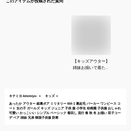
このアイテムが投稿された質問
【キッズアウター】
姉妹お揃いで着た
い！おしゃれで可愛
い双子コーデができ
る上着は？
キテミヨ-kitemiyo-
キッズ
あったか アウター 総裏ボア ミリタリー MA-1 裏起毛 パーカー ワンピース コ
ート 女の子 ガールズ キッズ ジュニア 子供 服 小学生 幼稚園 子供服 おしゃれ
可愛い かっこいい シンプル ベーシック 着回し 流行 春 秋 冬 お揃い 双子コー
デ ペア 姉妹 兄弟 韓国子供服 防寒