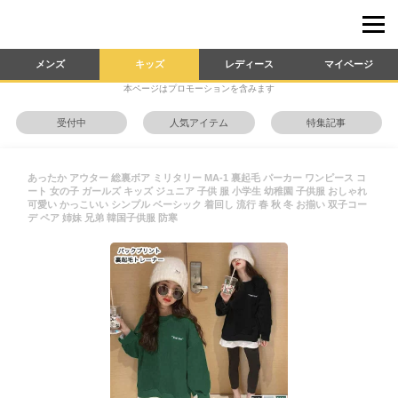
メンズ
キッズ
レディース
マイページ
本ページはプロモーションを含みます
受付中
人気アイテム
特集記事
あったか アウター 総裏ボア ミリタリー MA-1 裏起毛 パーカー ワンピース コ
ート 女の子 ガールズ キッズ ジュニア 子供 服 小学生 幼稚園 子供服 おしゃれ
可愛い かっこいい シンプル ベーシック 着回し 流行 春 秋 冬 お揃い 双子コー
デ ペア 姉妹 兄弟 韓国子供服 防寒