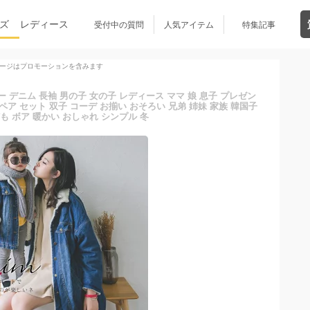
ズ
レディース
受付中の質問
人気アイテム
特集記事
ージはプロモーションを含みます
 デニム 長袖 男の子 女の子 レディース ママ 娘 息子 プレゼン
ペア セット 双子 コーデ お揃い おそろい 兄弟 姉妹 家族 韓国子
も ボア 暖かい おしゃれ シンプル 冬