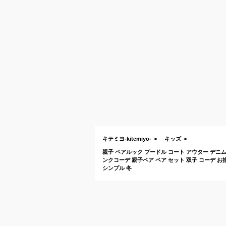
キテミヨ-kitemiyo-
キッズ
親子 ペアルック プードル コート アウター デニム
ンクコーデ 親子ペア ペア セット 双子 コーデ お
シンプル 冬