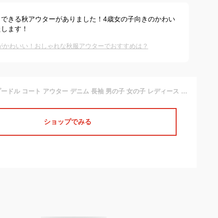
できる秋アウターがありました！4歳女の子向きのかわい
たします！
がかわいい！おしゃれな秋服アウターでおすすめは？
親子 ペアルック プードル コート アウター デニム 長袖 男の子 女の子 レディース ママ 娘 息子 プレゼント ギフト 誕生日 リンクコーデ 親子ペア ペア セット 双子 コーデ お揃い おそろい 兄弟 姉妹 家族 韓国子供服 子供 こども ボア 暖かい おしゃれ シンプル 冬
ショップでみる