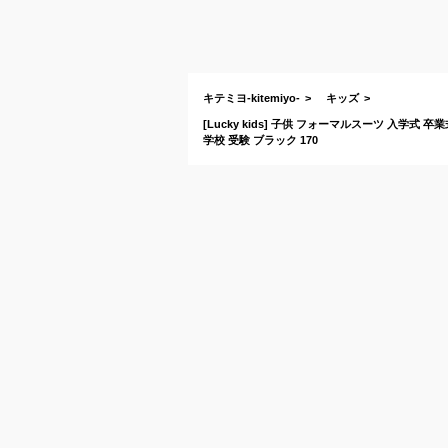
キテミヨ-kitemiyo-
キッズ
[Lucky kids] 子供 フォーマルスーツ 入学式
学校 受験 ブラック 170