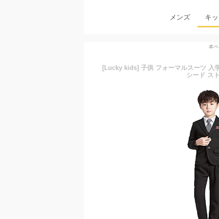
メンズ
キッ
本ペ
[Lucky kids] 子供 フォーマルスーツ
シード スト