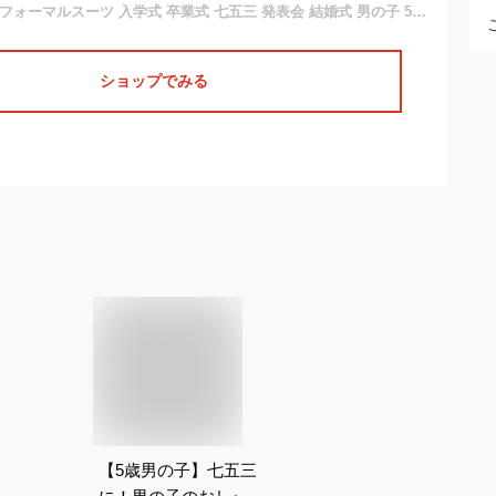
[Lucky kids] 子供 フォーマルスーツ 入学式 卒業式 七五三 発表会 結婚式 男の子 5点セット キッズ タキシード ストライプ 小学校 受験 ブラック 170
ショップでみる
【5歳男の子】七五三