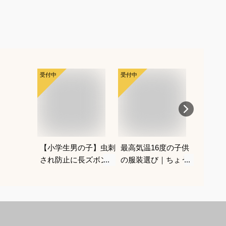
受付中
受付中
受付中
【小学生男の子】虫刺
最高気温16度の子供
ハロウ
され防止に長ズボンで
の服装選び｜ちょうど
の子コ
対策！ベーシックなチ
いい重ね着コーデを教
仮装で
ノパンは？
えてください
は？