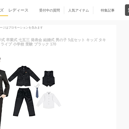
ズ
レディース
受付中の質問
人気アイテム
特集記事
ージはプロモーションを含みます
 入学式 卒業式 七五三 発表会 結婚式 男の子 5点セット キッズ タキ
ライプ 小学校 受験 ブラック 170