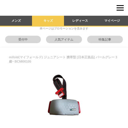
メンズ
キッズ
レディース
マイページ
本ページはプロモーションを含みます
受付中
人気アイテム
特集記事
mifold(マイフォールド) ジュニアシート 携帯型 [日本正規品] パールグレー 3
歳~ BCMI00105