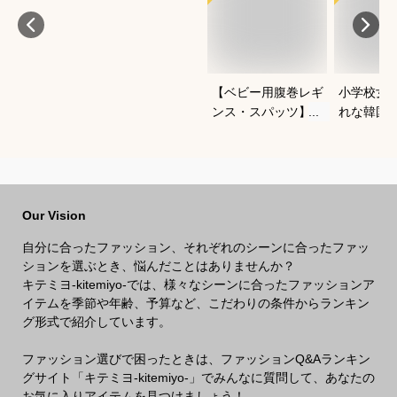
【ベビー用腹巻レギ
小学校女
ンス・スパッツ】よ
れな韓国
ちよち歩きに便利な
冬セット
おすすめは？
すすめは
Our Vision
自分に合ったファッション、それぞれのシーンに合ったファッ
ションを選ぶとき、悩んだことはありませんか？
キテミヨ-kitemiyo-では、様々なシーンに合ったファッションア
イテムを季節や年齢、予算など、こだわりの条件からランキン
グ形式で紹介しています。
ファッション選びで困ったときは、ファッションQ&Aランキン
グサイト「キテミヨ-kitemiyo-」でみんなに質問して、あなたの
お気に入りアイテムを見つけましょう！