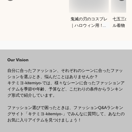
鬼滅の刃のコスプレ
七五三の
｜ハロウィン用！キ
ル着物（
ッズのなりきり人気
ワンタッ
衣装のおすすめは？
宅で簡単
きるおす
Our Vision
自分に合ったファッション、それぞれのシーンに合ったファッ
ションを選ぶとき、悩んだことはありませんか？
キテミヨ-kitemiyo-では、様々なシーンに合ったファッションア
イテムを季節や年齢、予算など、こだわりの条件からランキン
グ形式で紹介しています。
ファッション選びで困ったときは、ファッションQ&Aランキン
グサイト「キテミヨ-kitemiyo-」でみんなに質問して、あなたの
お気に入りアイテムを見つけましょう！