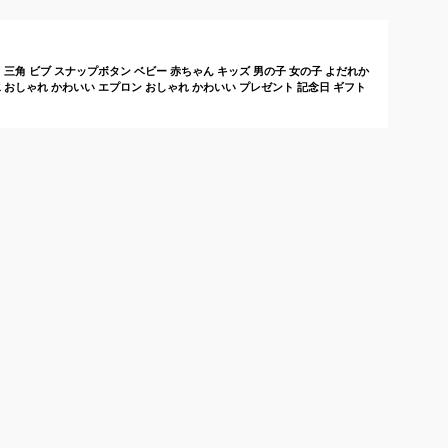
は？
 三角 ビブ スナップボタン ベビー 赤ちゃん キッズ 男の子 女の子 よだれか
 おしゃれ かわいい エプロン おしゃれ かわいい プレゼント 記念日 ギフト