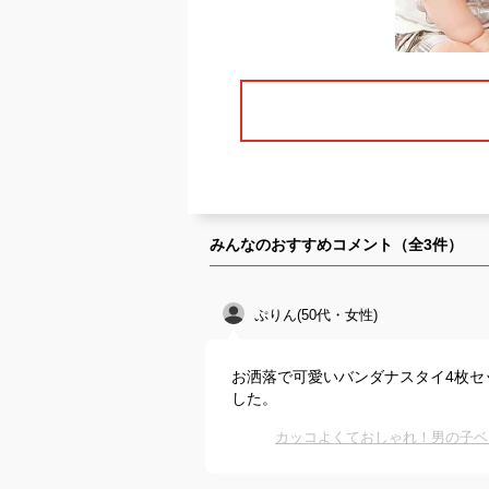
みんなのおすすめコメント（全
3
件）
ぷりん(50代・女性)
お洒落で可愛いバンダナスタイ4枚セ
した。
カッコよくておしゃれ！男の子ベ