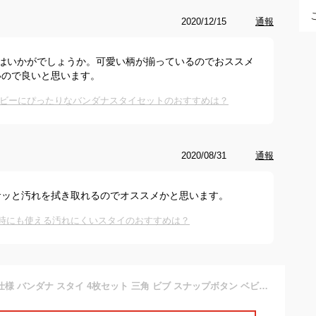
2020/12/15
通報
はいかがでしょうか。可愛い柄が揃っているのでおススメ
いので良いと思います。
ビーにぴったりなバンダナスタイセットのおすすめは？
2020/08/31
通報
サッと汚れを拭き取れるのでオススメかと思います。
時にも使える汚れにくいスタイのおすすめは？
【新柄入荷】防水仕様 バンダナ スタイ 4枚セット 三角 ビブ スナップボタン ベビー 赤ちゃん キッズ 男の子 女の子 よだれかけ よだれカバー 出産祝い ベビー用品 新生児 防水 おしゃれ かわいい エプロン おしゃれ かわいい プレゼント 記念日 ギフト アニマル