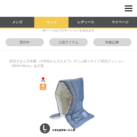
メンズ
キッズ
レディース
マイページ
本ページはプロモーションを含みます
受付中
人気アイテム
特集記事
防災ずきん日本製（小学生から大人まで）デニム柄 Lサイズ 防災クッション
（約30×46cm）あす楽