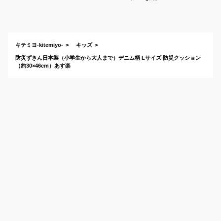
かっこいい無地の防
災頭巾のおすすめ
は？
キテミヨ-kitemiyo-
キッズ
防災ずきん日本製（小学生から大人まで）デニム柄 Lサイズ 防災クッション
（約30×46cm）あす楽