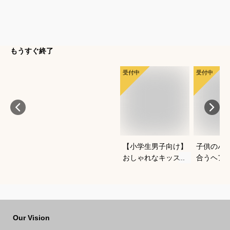
もうすぐ終了
受付中
受付中
【小学生男子向け】
子供のパ
おしゃれなキッズジ
合うヘア
ャージのおすすめ
心して使
は？
めは？
Our Vision