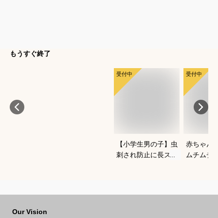
もうすぐ終了
受付中
受付中
【小学生男の子】虫
赤ちゃん
刺され防止に長ズボ
ムチムチ
ンで対策！ベーシッ
い！おし
クなチノパンは？
いいベビ
すすめは
Our Vision