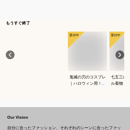
もうすぐ終了
受付中
受付中
鬼滅の刃のコスプレ
七五三の
｜ハロウィン用！キ
ル着物（
ッズのなりきり人気
ワンタッ
衣装のおすすめは？
宅で簡単
きるおす
Our Vision
自分に合ったファッション、それぞれのシーンに合ったファッ