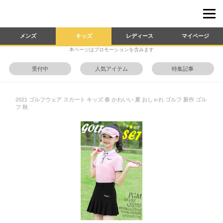
メンズ
キッズ
レディース
マイページ
本ページはプロモーションを含みます
受付中
人気アイテム
特集記事
2021 ゴルフウェア スカート キッズ 春 かわいい 夏 おしゃれ ゴルフ 新作 ゴル
フ 秋