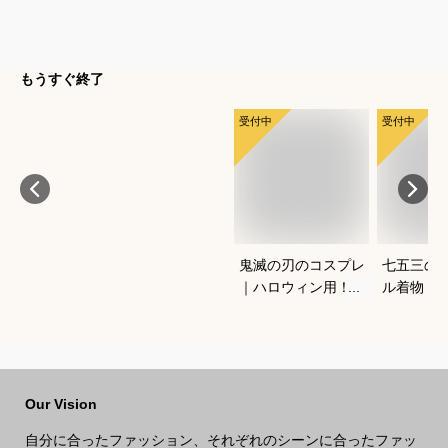
もうすぐ終了
受付中
受付中
鬼滅の刃のコスプレ
七五三の
｜ハロウィン用！キ
ル着物（
ッズのなりきり人気
ワンタッ
衣装のおすすめは？
宅で簡単
きるおす
Our Vision
自分に合ったファッション、それぞれのシーンに合ったファッ