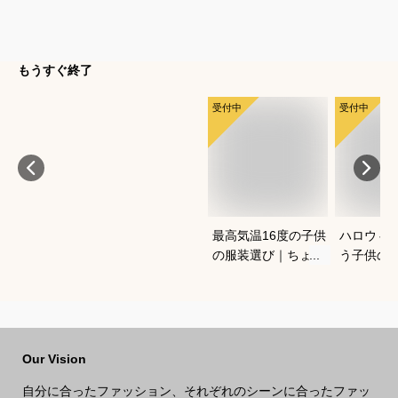
もうすぐ終了
受付中
受付中
最高気温16度の子供
ハロウィ
の服装選び｜ちょう
う子供の
どいい重ね着コーデ
コスプレ
を教えてください
は？
Our Vision
自分に合ったファッション、それぞれのシーンに合ったファッ