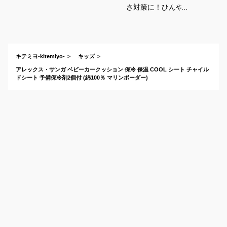
さ対策に！ひんやり
冷却シート・保冷剤
のおすすめは？
キテミヨ-kitemiyo-
キッズ
アレックス・サンガ ベビーカークッション 保冷 保温 COOL シート チャイル
ドシート 予備保冷剤2個付 (綿100％ マリンボーダー)