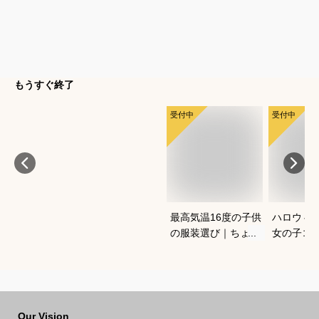
もうすぐ終了
受付中
受付中
最高気温16度の子供
ハロウィ
の服装選び｜ちょう
女の子コ
どいい重ね着コーデ
愛く仮装
を教えてください
すめは？
Our Vision