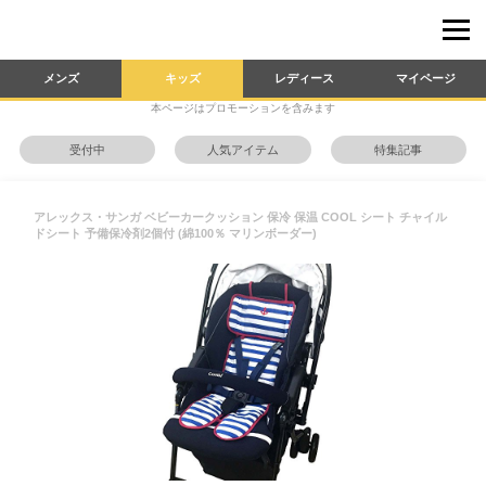
メンズ
キッズ
レディース
マイページ
本ページはプロモーションを含みます
受付中
人気アイテム
特集記事
アレックス・サンガ ベビーカークッション 保冷 保温 COOL シート チャイル
ドシート 予備保冷剤2個付 (綿100％ マリンボーダー)