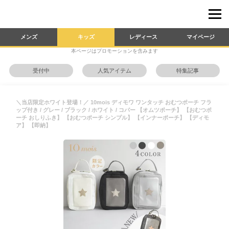
メンズ
キッズ
レディース
マイページ
本ページはプロモーションを含みます
受付中
人気アイテム
特集記事
＼当店限定ホワイト登場！／ 10mois ディモワ ワンタッチ おむつポーチ フラ
ップ付き / グレー / ブラック / ホワイト / コパー 【オムツポーチ】 【おむつポ
ーチ おしりふき】 【おむつポーチ シンプル】 【インナーポーチ】 【ディモ
ア】 【即納】