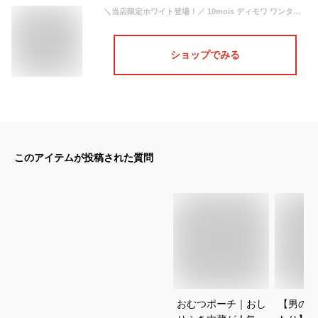
＼当店限定ホワイト登場！／ 10mois ディモワ ワンタッチ おむつポーチ フラップ付き / グレー / ブラック / ホワイト / コパー 【オムツポーチ】 【おむつポーチ おしりふき】 【おむつポーチ シンプル】 【インナーポーチ】 【ディモア】 【即納】
ショップでみる
このアイテムが投稿された質問
おむつポーチ｜おし
【男の子