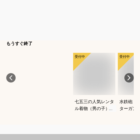
もうすぐ終了
受付中
受付中
七五三の人気レンタ
水鉄砲｜
ル着物（男の子）｜
ターガン
ワンタッチなど、自
すすめは
宅で簡単に着付けで
きるおすすめは？