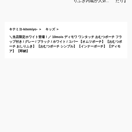
りふき内蔵が人気！
たり】シ
ショルダーバッグに
ゃれな防
もなる携帯用のおす
ーチは？
すめは？
キテミヨ-kitemiyo-
キッズ
＼当店限定ホワイト登場！／ 10mois ディモワ ワンタッチ おむつポーチ フラ
ップ付き / グレー / ブラック / ホワイト / コパー 【オムツポーチ】 【おむつポ
ーチ おしりふき】 【おむつポーチ シンプル】 【インナーポーチ】 【ディモ
ア】 【即納】