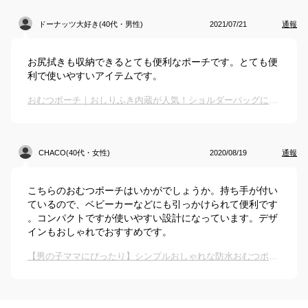
ドーナッツ大好き(40代・男性)
2021/07/21
通報
お尻拭きも収納できるとても便利なポーチです。とても便
利で使いやすいアイテムです。
おむつポーチ｜おしりふき内蔵が人気！ショルダーバッグにもなる携帯用のおすすめは？
CHACO(40代・女性)
2020/08/19
通報
こちらのおむつポーチはいかがでしょうか。持ち手が付い
ているので、ベビーカーなどにも引っかけられて便利です
。コンパクトですが使いやすい設計になっています。デザ
インもおしゃれでおすすめです。
【男の子ママにぴったり】シンプルおしゃれな防水おむつポーチは？