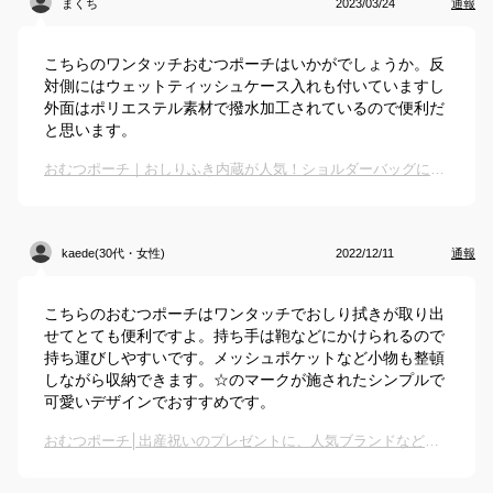
まくち
2023/03/24
通報
こちらのワンタッチおむつポーチはいかがでしょうか。反
対側にはウェットティッシュケース入れも付いていますし
外面はポリエステル素材で撥水加工されているので便利だ
と思います。
おむつポーチ｜おしりふき内蔵が人気！ショルダーバッグにもなる携帯用のおすすめは？
kaede(30代・女性)
2022/12/11
通報
こちらのおむつポーチはワンタッチでおしり拭きが取り出
せてとても便利ですよ。持ち手は鞄などにかけられるので
持ち運びしやすいです。メッシュポケットなど小物も整頓
しながら収納できます。☆のマークが施されたシンプルで
可愛いデザインでおすすめです。
おむつポーチ│出産祝いのプレゼントに、人気ブランドなどのオムツ入れのおすすめは？