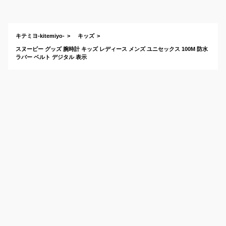
は？
キテミヨ-kitemiyo-
キッズ
スヌーピー グッズ 腕時計 キッズ レディース メンズ ユニセックス 100M 防水
ラバー ベルト デジタル 表示