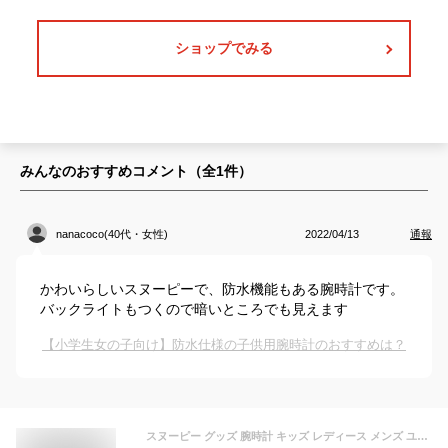
ショップでみる
みんなのおすすめコメント（全
1
件）
nanacoco(40代・女性)
2022/04/13
通報
かわいらしいスヌーピーで、防水機能もある腕時計です。
バックライトもつくので暗いところでも見えます
【小学生女の子向け】防水仕様の子供用腕時計のおすすめは？
スヌーピー グッズ 腕時計 キッズ レディース メンズ ユニセックス 100M 防水 ラバー ベルト デジタル 表示