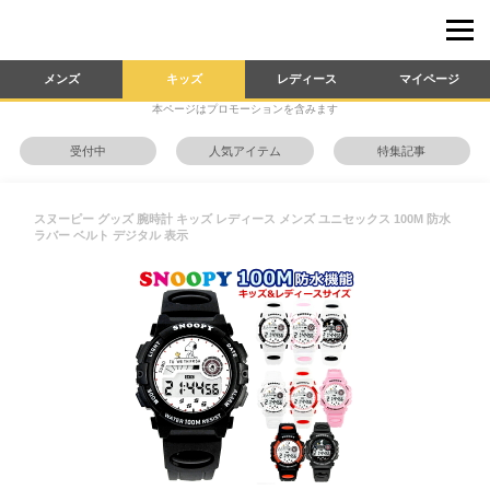
メンズ
キッズ
レディース
マイページ
本ページはプロモーションを含みます
受付中
人気アイテム
特集記事
スヌーピー グッズ 腕時計 キッズ レディース メンズ ユニセックス 100M 防水
ラバー ベルト デジタル 表示