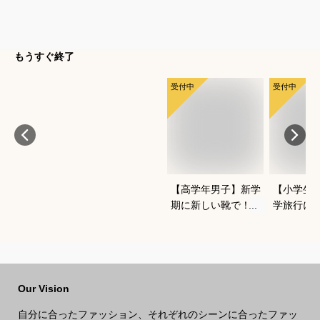
もうすぐ終了
受付中
受付中
【高学年男子】新学
【小学生
期に新しい靴で！か
学旅行に
っこよくておしゃれ
と羽織れ
なブランドスニーカ
なアウタ
ーは？
Our Vision
自分に合ったファッション、それぞれのシーンに合ったファッ