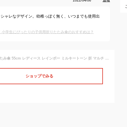
2022/04/06
通報
オシャレなデザイン。幼稚っぽく無く、いつまでも使用出
！小学生にぴったりの子供用折りたたみ傘のおすすめは？
クラックス 折りたたみ傘 55cm レディース レインボー ミルキートーン 折 マルチ 雨傘 手開き
ショップでみる