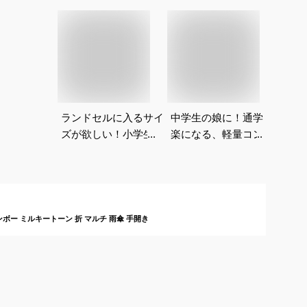
ランドセルに入るサイ
中学生の娘に！通学が
ズが欲しい！小学生に
楽になる、軽量コンパ
ぴったりの子供用折り
クトな折り畳み傘のお
たたみ傘のおすすめ
すすめは？
は？
ンボー ミルキートーン 折 マルチ 雨傘 手開き