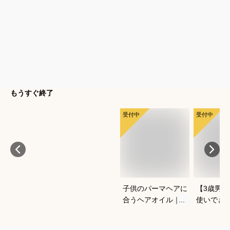
もうすぐ終了
受付中
受付中
子供のパーマヘアに
【3歳男
合うヘアオイル｜安
使いでき
心して使えるおすす
虫よけ機
めは？
子