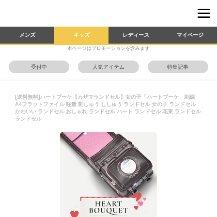
メンズ
キッズ
レディース
マイページ
本ページはプロモーションを含みます
受付中
人気アイテム
特集記事
[送料無料]ハートブーケ【カザマランドセル】女の子「ハートブーケ」刺繍
A4フラットファイル 軽量 刺しゅう ししゅう ランドセル 女の子 ランドセル
かわいい ランドセル おしゃれ ランドセル ハート ランドセル 花束 ランドセル
ランドセル