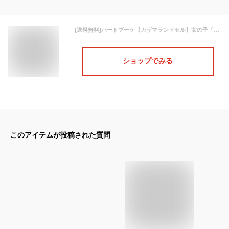
[送料無料]ハートブーケ【カザマランドセル】女の子「ハートブーケ」刺繍 A4フラットファイル 軽量 刺しゅう ししゅう ランドセル 女の子 ランドセル かわいい ランドセル おしゃれ ランドセル ハート ランドセル 花束 ランドセル ランドセル
ショップでみる
このアイテムが投稿された質問