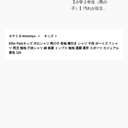
【小学２年生（男の
子）】汚れが目立た
ない普段着用の長袖
ポロシャツのおすす
めは？
キテミヨ-kitemiyo-
キッズ
Elfin Parkキッズ ポロシャツ 男の子 長袖 襟付き シャツ 子供 ボーイズ Ｔシャ
ツ 男児 無地 子供シャツ 綿 春夏 トップス 無地 通園 通学 スポーツ カジュアル
黄色 120