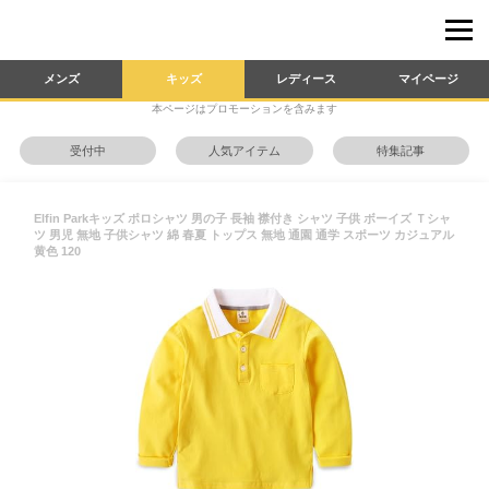
メンズ
キッズ
レディース
マイページ
本ページはプロモーションを含みます
受付中
人気アイテム
特集記事
Elfin Parkキッズ ポロシャツ 男の子 長袖 襟付き シャツ 子供 ボーイズ Ｔシャ
ツ 男児 無地 子供シャツ 綿 春夏 トップス 無地 通園 通学 スポーツ カジュアル
黄色 120