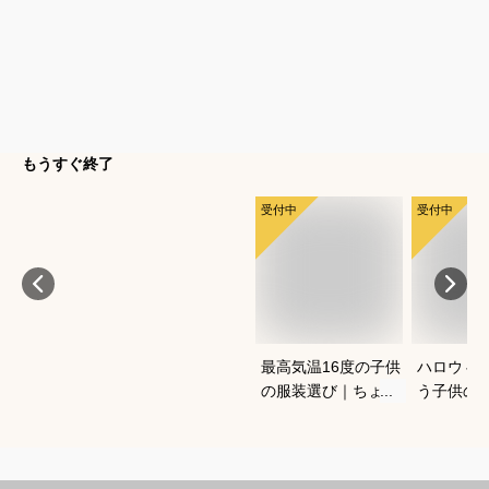
もうすぐ終了
受付中
受付中
最高気温16度の子供
ハロウィ
の服装選び｜ちょう
う子供の
どいい重ね着コーデ
コスプレ
を教えてください
は？