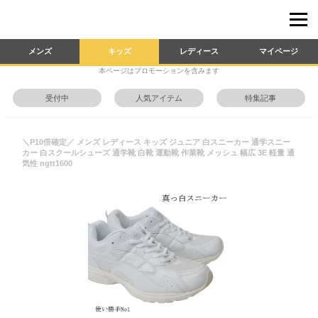
メンズ
キッズ
レディース
マイページ
本ページはプロモーションを含みます
受付中
人気アイテム
特集記事
＼P10倍確定／ メンズ レディース キッズ ジュニア 白スニーカー 通学スニー
カー 白スクールシューズ 通学靴 白靴 運動靴 作業靴 メッシュ 幅広 3E 軽量 通
気性 ngtt1600