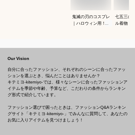
鬼滅の刃のコスプレ
七五三の
｜ハロウィン用！キ
ル着物（
ッズのなりきり人気
ワンタッ
衣装のおすすめは？
宅で簡単
きるおす
Our Vision
自分に合ったファッション、それぞれのシーンに合ったファッ
ションを選ぶとき、悩んだことはありませんか？
キテミヨ-kitemiyo-では、様々なシーンに合ったファッションア
イテムを季節や年齢、予算など、こだわりの条件からランキン
グ形式で紹介しています。
ファッション選びで困ったときは、ファッションQ&Aランキン
グサイト「キテミヨ-kitemiyo-」でみんなに質問して、あなたの
お気に入りアイテムを見つけましょう！