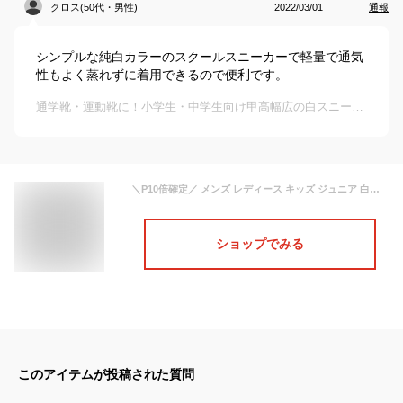
クロス(50代・男性)
2022/03/01
通報
シンプルな純白カラーのスクールスニーカーで軽量で通気
性もよく蒸れずに着用できるので便利です。
通学靴・運動靴に！小学生・中学生向け甲高幅広の白スニーカーのおすすめは？
＼P10倍確定／ メンズ レディース キッズ ジュニア 白スニーカー 通学スニーカー 白スクールシューズ 通学靴 白靴 運動靴 作業靴 メッシュ 幅広 3E 軽量 通気性 ngtt1600
ショップでみる
このアイテムが投稿された質問