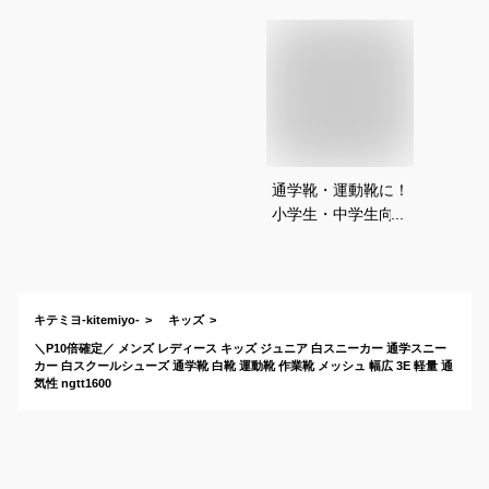
通学靴・運動靴に！
小学生・中学生向け
甲高幅広の白スニー
カーのおすすめは？
キテミヨ-kitemiyo-
キッズ
＼P10倍確定／ メンズ レディース キッズ ジュニア 白スニーカー 通学スニー
カー 白スクールシューズ 通学靴 白靴 運動靴 作業靴 メッシュ 幅広 3E 軽量 通
気性 ngtt1600