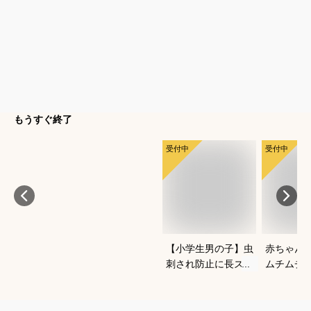
もうすぐ終了
受付中
受付中
【小学生男の子】虫
赤ちゃん
刺され防止に長ズボ
ムチムチ
ンで対策！ベーシッ
い！おし
クなチノパンは？
いいベビ
すすめは