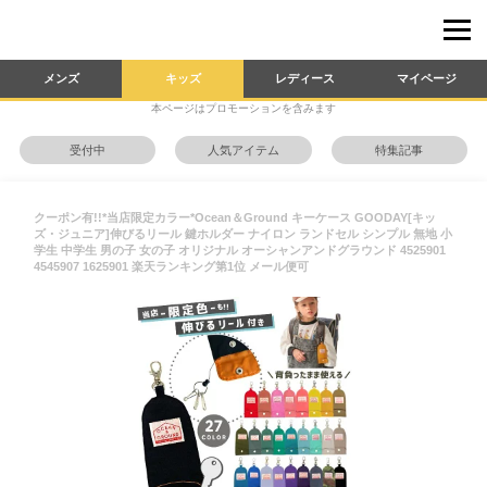
メンズ
キッズ
レディース
マイページ
本ページはプロモーションを含みます
受付中
人気アイテム
特集記事
クーポン有!!*当店限定カラー*Ocean＆Ground キーケース GOODAY[キッ
ズ・ジュニア]伸びるリール 鍵ホルダー ナイロン ランドセル シンプル 無地 小
学生 中学生 男の子 女の子 オリジナル オーシャンアンドグラウンド 4525901
4545907 1625901 楽天ランキング第1位 メール便可