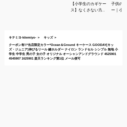
【小学生のカギケー
子供の鍵
ス】なくさない方法
ー｜小学
はキーケースがいち
る伸びる
ばん！高学年向けお
おすすめ
しゃれなおすすめ
は？
キテミヨ-kitemiyo-
キッズ
クーポン有!!*当店限定カラー*Ocean＆Ground キーケース GOODAY[キッ
ズ・ジュニア]伸びるリール 鍵ホルダー ナイロン ランドセル シンプル 無地 小
学生 中学生 男の子 女の子 オリジナル オーシャンアンドグラウンド 4525901
4545907 1625901 楽天ランキング第1位 メール便可