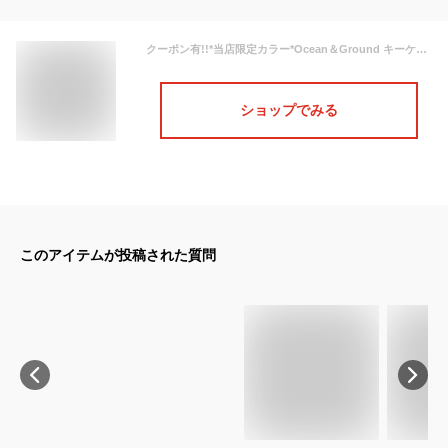
クーポン有!!*当店限定カラー*Ocean＆Ground キーケース GOODAY[キッズ・ジュニア]伸びるリール 鍵ホルダー ナイロン ランドセル シンプル 無地 小学生 中学生 男の子 女の子 オリジナル オーシャンアンドグラウンド 4525901 4545907 1625901 楽天ランキング第1位 メール便可
ショップでみる
このアイテムが投稿された質問