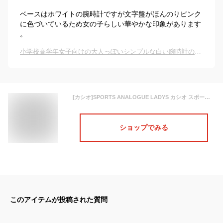
ベースはホワイトの腕時計ですが文字盤がほんのりピンク
に色づいているため女の子らしい華やかな印象があります
。
小学校高学年女子向けの大人っぽいシンプルな白い腕時計のおすすめは？
[カシオ]SPORTS ANALOGUE LADYS カシオ スポーツ アナログ レディース LRW-200H-4E3 腕時計 キッズ 子供 女の子 チープカシオ [並行輸入品]
ショップでみる
このアイテムが投稿された質問