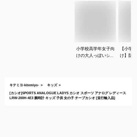
小学校高学年女子向
【小学生
けの大人っぽいシン
け】防水
プルな白い腕時計の
用腕時計
おすすめは？
は？
キテミヨ-kitemiyo-
キッズ
[カシオ]SPORTS ANALOGUE LADYS カシオ スポーツ アナログ レディース
LRW-200H-4E3 腕時計 キッズ 子供 女の子 チープカシオ [並行輸入品]