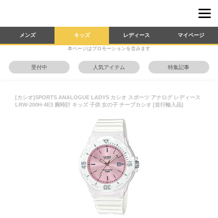
メンズ
キッズ
レディース
マイページ
本ページはプロモーションを含みます
受付中
人気アイテム
特集記事
[カシオ]SPORTS ANALOGUE LADYS カシオ スポーツ アナログ レディース
LRW-200H-4E3 腕時計 キッズ 子供 女の子 チープカシオ [並行輸入品]