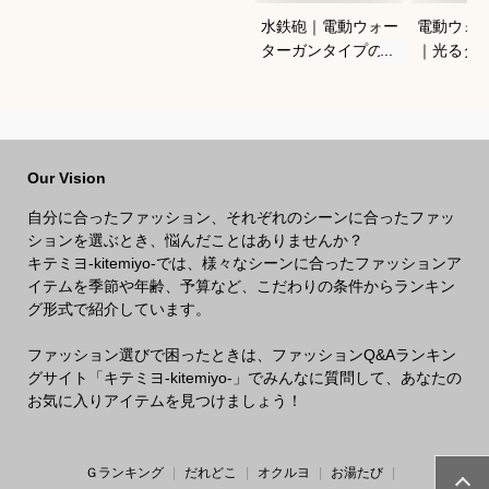
水鉄砲｜電動ウォー
電動ウォ
ターガンタイプのお
｜光るタ
すすめは？
すめなの
Our Vision
自分に合ったファッション、それぞれのシーンに合ったファッ
ションを選ぶとき、悩んだことはありませんか？
キテミヨ-kitemiyo-では、様々なシーンに合ったファッションア
イテムを季節や年齢、予算など、こだわりの条件からランキン
グ形式で紹介しています。
ファッション選びで困ったときは、ファッションQ&Aランキン
グサイト「キテミヨ-kitemiyo-」でみんなに質問して、あなたの
お気に入りアイテムを見つけましょう！
Ｇランキング
だれどこ
オクルヨ
お湯たび