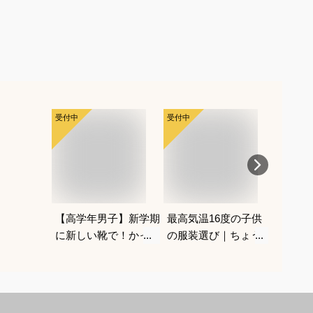
受付中
受付中
受付中
【高学年男子】新学期
最高気温16度の子供
ハロウ
に新しい靴で！かっこ
の服装選び｜ちょうど
子供の
よくておしゃれなブラ
いい重ね着コーデを教
プレの
ンドスニーカーは？
えてください