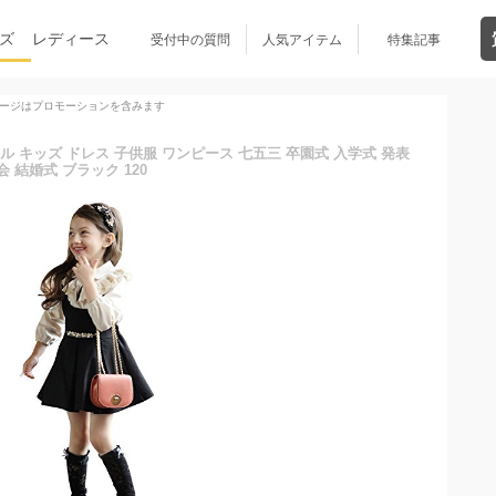
ズ
レディース
受付中の質問
人気アイテム
特集記事
ージはプロモーションを含みます
ーマル キッズ ドレス 子供服 ワンピース 七五三 卒園式 入学式 発表
会 結婚式 ブラック 120