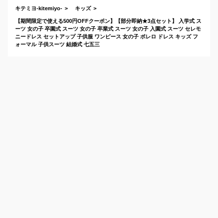
キテミヨ-kitemiyo-
キッズ
【期間限定で使える500円OFFクーポン】【部分即納★3点セット】 入学式 ス
ーツ 女の子 卒園式 スーツ 女の子 卒業式 スーツ 女の子 入園式 スーツ セレモ
ニードレス セットアップ 子供服 ワンピース 女の子 ボレロ ドレス キッズ フ
ォーマル 子供スーツ 結婚式 七五三