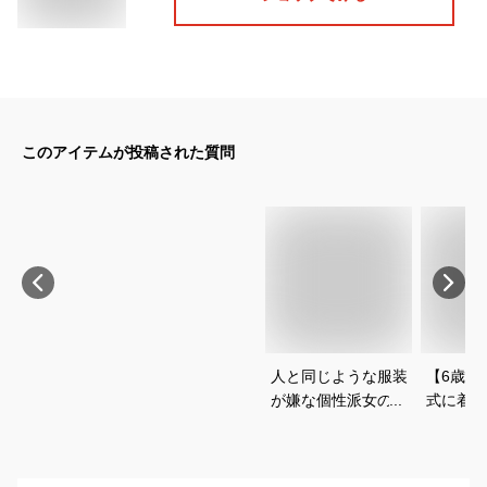
このアイテムが投稿された質問
人と同じような服装
【6歳女
が嫌な個性派女の子
式に着る
に！卒園式や入学式
可愛いセ
に着るセットアップ
のおすす
のおすすめは？