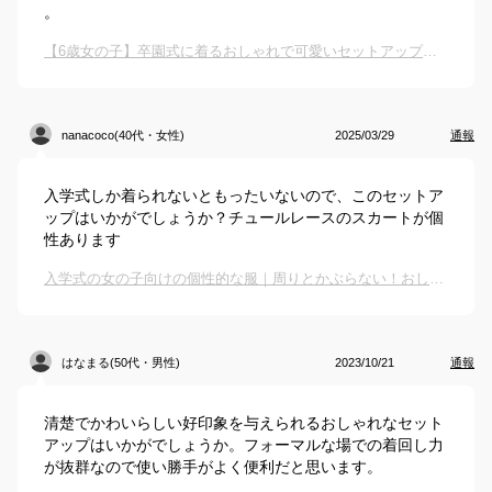
。
【6歳女の子】卒園式に着るおしゃれで可愛いセットアップのおすすめは？
nanacoco(40代・女性)
2025/03/29
通報
入学式しか着られないともったいないので、このセットア
ップはいかがでしょうか？チュールレースのスカートが個
性あります
入学式の女の子向けの個性的な服｜周りとかぶらない！おしゃれな入学式用服のおすすめは？
はなまる(50代・男性)
2023/10/21
通報
清楚でかわいらしい好印象を与えられるおしゃれなセット
アップはいかがでしょうか。フォーマルな場での着回し力
が抜群なので使い勝手がよく便利だと思います。