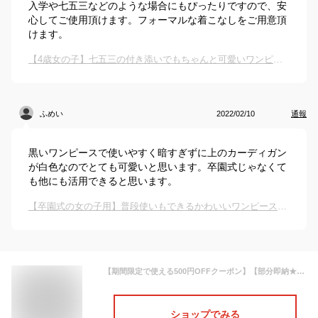
入学や七五三などのような場合にもぴったりですので、安
心してご使用頂けます。フォーマルな着こなしをご用意頂
けます。
【4歳女の子】七五三の付き添いでもちゃんと可愛いワンピースは？
ふめい
2022/02/10
通報
黒いワンピースで使いやすく暗すぎずに上のカーディガン
が白色なのでとても可愛いと思います。卒園式じゃなくて
も他にも活用できると思います。
【卒園式の女の子用】普段使いもできるかわいいワンピース、シンプルなおすすめは？
【期間限定で使える500円OFFクーポン】【部分即納★3点セット】 入学式 スーツ 女の子 卒園式 スーツ 女の子 卒業式 スーツ 女の子 入園式 スーツ セレモニードレス セットアップ 子供服 ワンピース 女の子 ボレロ ドレス キッズ フォーマル 子供スーツ 結婚式 七五三
ショップでみる