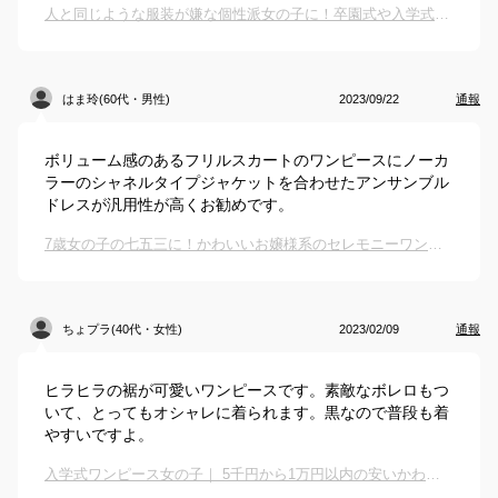
人と同じような服装が嫌な個性派女の子に！卒園式や入学式に着るセットアップのおすすめは？
はま玲(60代・男性)
2023/09/22
通報
ボリューム感のあるフリルスカートのワンピースにノーカ
ラーのシャネルタイプジャケットを合わせたアンサンブル
ドレスが汎用性が高くお勧めです。
7歳女の子の七五三に！かわいいお嬢様系のセレモニーワンピースのおすすめは？
ちょプラ(40代・女性)
2023/02/09
通報
ヒラヒラの裾が可愛いワンピースです。素敵なボレロもつ
いて、とってもオシャレに着られます。黒なので普段も着
やすいですよ。
入学式ワンピース女の子｜ 5千円から1万円以内の安いかわいいフォーマル服でおすすめは？