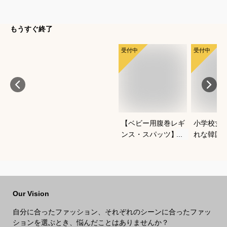
もうすぐ終了
受付中
受付中
【ベビー用腹巻レギ
小学校女
ンス・スパッツ】よ
れな韓国
ちよち歩きに便利な
冬セット
おすすめは？
すすめは
Our Vision
自分に合ったファッション、それぞれのシーンに合ったファッ
ションを選ぶとき、悩んだことはありませんか？