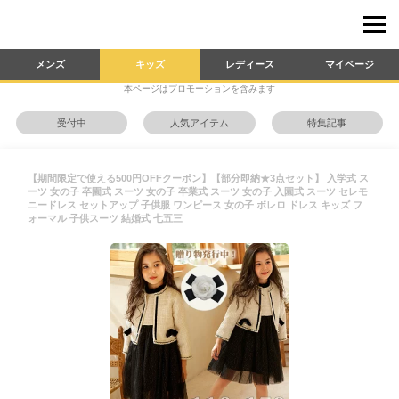
メンズ
キッズ
レディース
マイページ
本ページはプロモーションを含みます
受付中
人気アイテム
特集記事
【期間限定で使える500円OFFクーポン】【部分即納★3点セット】 入学式 ス
ーツ 女の子 卒園式 スーツ 女の子 卒業式 スーツ 女の子 入園式 スーツ セレモ
ニードレス セットアップ 子供服 ワンピース 女の子 ボレロ ドレス キッズ フ
ォーマル 子供スーツ 結婚式 七五三