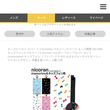
メンズ
キッズ
レディース
マイページ
本ページはプロモーションを含みます
受付中
人気アイテム
特集記事
キッズケータイ カバー ドコモsh03m マモリーノ5 ケース キッズ携帯 SH-03M
キッズフォン2 マモリーノ4 nicoran ホルダー フラップカバー セット
(mamorino5 キッズフォン ソフトバンク F-03J みまもりケータイ4 ガーリー
ナスカン) デザイン 手書き風リボン 入園 入学