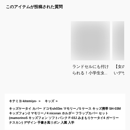
このアイテムが投稿された質問
ランドセルにも付け
【女の子
られる！小学生女の
いデザイ
子にぴったりのキッ
ケータイ
ズ携帯用カバーは？
ケースの
は？
キテミヨ-kitemiyo-
キッズ
キッズケータイ カバー ドコモsh03m マモリーノ5 ケース キッズ携帯 SH-03M
キッズフォン2 マモリーノ4 nicoran ホルダー フラップカバー セット
(mamorino5 キッズフォン ソフトバンク F-03J みまもりケータイ4 ガーリー
ナスカン) デザイン 手書き風リボン 入園 入学