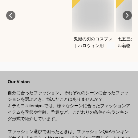
鬼滅の刃のコスプレ
七五三の
｜ハロウィン用！キ
ル着物（
ッズのなりきり人気
ワンタッ
衣装のおすすめは？
宅で簡単
きるおす
Our Vision
自分に合ったファッション、それぞれのシーンに合ったファッ
ションを選ぶとき、悩んだことはありませんか？
キテミヨ-kitemiyo-では、様々なシーンに合ったファッションア
イテムを季節や年齢、予算など、こだわりの条件からランキン
グ形式で紹介しています。
ファッション選びで困ったときは、ファッションQ&Aランキン
グサイト「キテミヨ-kitemiyo-」でみんなに質問して、あなたの