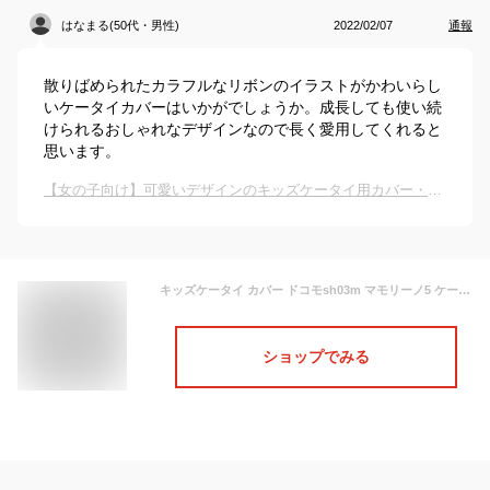
はなまる(50代・男性)
2022/02/07
通報
散りばめられたカラフルなリボンのイラストがかわいらし
いケータイカバーはいかがでしょうか。成長しても使い続
けられるおしゃれなデザインなので長く愛用してくれると
思います。
【女の子向け】可愛いデザインのキッズケータイ用カバー・ケースのおすすめは？
キッズケータイ カバー ドコモsh03m マモリーノ5 ケース キッズ携帯 SH-03M キッズフォン2 マモリーノ4 nicoran ホルダー フラップカバー セット (mamorino5 キッズフォン ソフトバンク F-03J みまもりケータイ4 ガーリー ナスカン) デザイン 手書き風リボン 入園 入学
ショップでみる