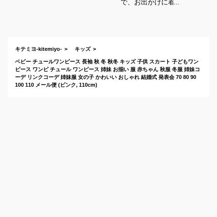
で、お出かけに着ら
れるかわいい長袖チ
ュールワンピースの
おすすめは？
キテミヨ-kitemiyo-
キッズ
ベビー チュールワンピース 長袖 秋 冬 秋冬 キッズ 子供 スカート 子どもワン
ピース ワンピ チュール ワンピース 姉妹 お揃い 服 赤ちゃん 秋服 冬服 姉妹コ
ーデ リンクコーデ 姉妹服 女の子 かわいい おしゃれ 結婚式 発表会 70 80 90
100 110 メール便 (ピンク, 110cm)