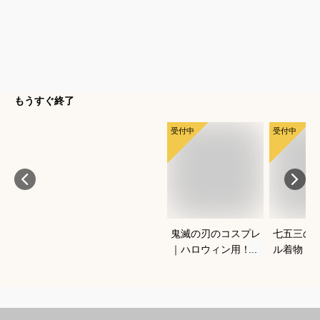
もうすぐ終了
受付中
受付中
鬼滅の刃のコスプレ
七五三の
｜ハロウィン用！キ
ル着物（
ッズのなりきり人気
ワンタッ
衣装のおすすめは？
宅で簡単
きるおす