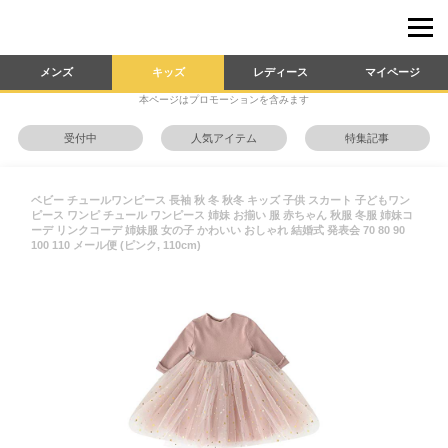
メンズ
キッズ
レディース
マイページ
本ページはプロモーションを含みます
受付中
人気アイテム
特集記事
ベビー チュールワンピース 長袖 秋 冬 秋冬 キッズ 子供 スカート 子どもワン
ピース ワンピ チュール ワンピース 姉妹 お揃い 服 赤ちゃん 秋服 冬服 姉妹コ
ーデ リンクコーデ 姉妹服 女の子 かわいい おしゃれ 結婚式 発表会 70 80 90
100 110 メール便 (ピンク, 110cm)