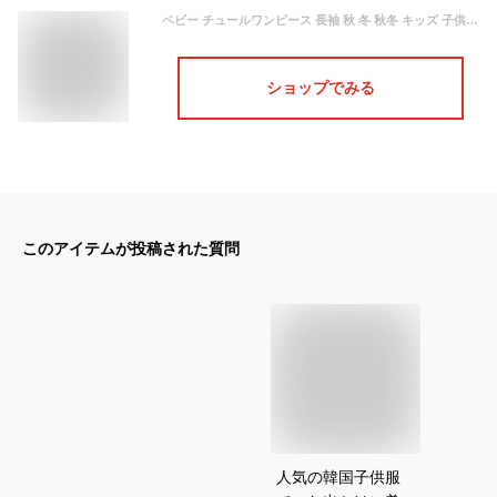
ベビー チュールワンピース 長袖 秋 冬 秋冬 キッズ 子供 スカート 子どもワンピース ワンピ チュール ワンピース 姉妹 お揃い 服 赤ちゃん 秋服 冬服 姉妹コーデ リンクコーデ 姉妹服 女の子 かわいい おしゃれ 結婚式 発表会 70 80 90 100 110 メール便 (ピンク, 110cm)
ショップでみる
このアイテムが投稿された質問
人気の韓国子供服