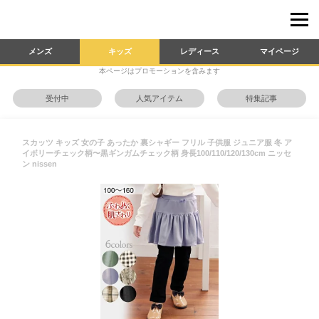
メンズ
キッズ
レディース
マイページ
本ページはプロモーションを含みます
受付中
人気アイテム
特集記事
スカッツ キッズ 女の子 あったか 裏シャギー フリル 子供服 ジュニア服 冬 ア
イボリーチェック柄〜黒ギンガムチェック柄 身長100/110/120/130cm ニッセ
ン nissen