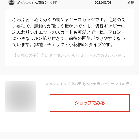
めがねちゃん(50代・女性)
2022/01/02
通報
ふわふわ・ぬくぬくの裏シャギースカッツです。毛足の長
い起毛で、肌触りが優しく暖かいですよ。切替ギャザーの
ふんわりシルエットのスカートも可愛いですね。フロント
に小さなリボン飾り付きで、前後の区別がつけやすくなっ
ています。無地・チェック・小花柄の6タイプです。
【５歳女の子】寒い冬もあたたかい！おしゃれでかわいい裏起毛スカッツは？
スカッツ キッズ 女の子 あったか 裏シャギー フリル 子供服 ジュニア服 冬 アイボリーチェック柄〜黒ギンガムチェック柄 身長100/110/120/130cm ニッセン nissen
ショップでみる