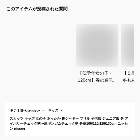
このアイテムが投稿された質問
【低学年女の子・
【５歳女
120cm】春の通学用
冬もあた
にかわいいフリル付
しゃれで
きのスカッツのおす
起毛スカ
すめを教えて！
キテミヨ-kitemiyo-
キッズ
スカッツ キッズ 女の子 あったか 裏シャギー フリル 子供服 ジュニア服 冬 ア
イボリーチェック柄〜黒ギンガムチェック柄 身長100/110/120/130cm ニッセ
ン nissen