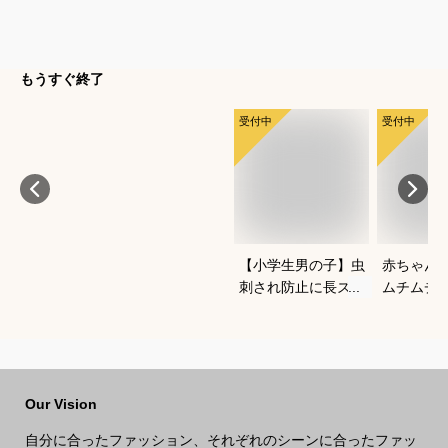
もうすぐ終了
受付中
受付中
【小学生男の子】虫
赤ちゃん
刺され防止に長ズボ
ムチムチ
ンで対策！ベーシッ
い！おし
クなチノパンは？
いいベビ
すすめは
Our Vision
自分に合ったファッション、それぞれのシーンに合ったファッ