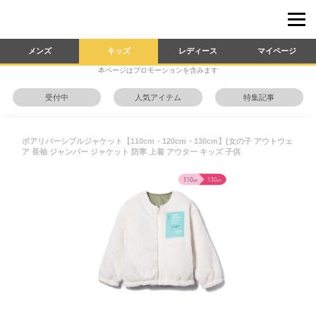
メンズ
キッズ
レディース
マイページ
本ページはプロモーションを含みます
受付中
人気アイテム
特集記事
ボアリバーシブルジャケット【110cm・120cm・130cm】[女の子 アウトウェ
ア 長袖 ジャンパー ジャケット 防寒 上着 アウター キッズ 子供