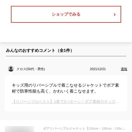
ショップでみる
みんなのおすすめコメント（全
1
件）
クロス(50代・男性)
2021/12/21
通報
キッズ用のリバーシブルで着こなせるジャケットでボア素
材で防寒性能も高く、かわいく着こなせます。
【リバーシブルベスト】1着で2パターン！ボア素材のキッズリバーシブルベストのおすすめは？
ボアリバーシブルジャケット【110cm・120cm・130cm】[女の子 アウトウェア 長袖 ジャンパー ジャケット 防寒 上着 アウター キッズ 子供