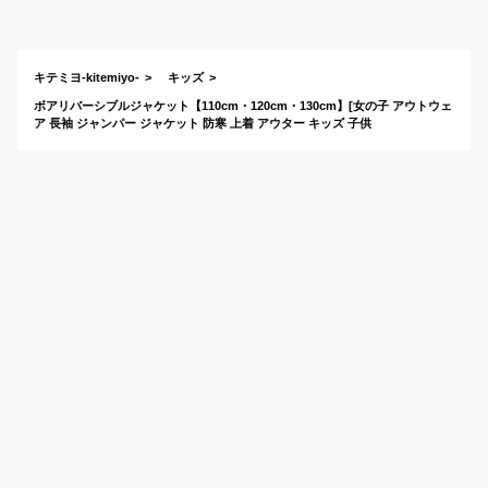
ズリバーシブルベス
トのおすすめは？
キテミヨ-kitemiyo-
キッズ
ボアリバーシブルジャケット【110cm・120cm・130cm】[女の子 アウトウェ
ア 長袖 ジャンパー ジャケット 防寒 上着 アウター キッズ 子供