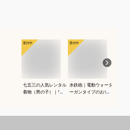
受付中
受付中
受付中
七五三の人気レンタル
水鉄砲｜電動ウォータ
電動ウ
着物（男の子）｜ワン
ーガンタイプのおすす
光るタ
タッチなど、自宅で簡
めは？
なのは
単に着付けできるおす
すめは？