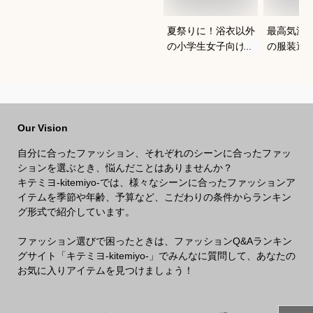
夏祭りに！浴衣以外
最高気温1
の小学生女子向け服
の服装選
装のおすすめは？
どいい重
を教えて
Our Vision
自分に合ったファッション、それぞれのシーンに合ったファッ
ションを選ぶとき、悩んだことはありませんか？
キテミヨ-kitemiyo-では、様々なシーンに合ったファッションア
イテムを季節や年齢、予算など、こだわりの条件からランキン
グ形式で紹介しています。
ファッション選びで困ったときは、ファッションQ&Aランキン
グサイト「キテミヨ-kitemiyo-」でみんなに質問して、あなたの
お気に入りアイテムを見つけましょう！