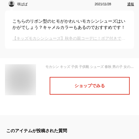
咲ぱぱ
2021/11/28
通報
こちらのリボン型のヒモがかわいいモカシンシューズはい
かがでしょう？キャメルカラーもあるのでおすすめです！
【キッズモカシンシューズ】秋冬の親コーデに！ボア付きでおすすめは？
モカシン キッズ 子供 子供靴 シューズ 春秋 男の子 女の子 スリッポン かわいい 幼児 ベイビー ぺたんこ 滑り止め ファッション 新作 柔
ショップでみる
このアイテムが投稿された質問