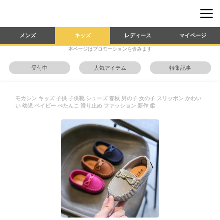
メンズ
キッズ
レディース
マイページ
本ページはプロモーションを含みます
受付中
人気アイテム
特集記事
モカシン キッズ 子供 子供靴 シューズ 春秋 男の子 女の子 スリッポン かわい
い 幼児 ベイビー ぺたんこ 滑り止め ファッション 新作 柔