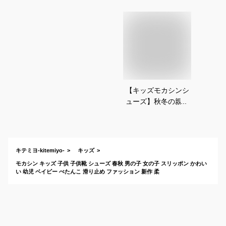
【キッズモカシンシ
ューズ】秋冬の親コ
ーデに！ボア付きで
おすすめは？
キテミヨ-kitemiyo-
キッズ
モカシン キッズ 子供 子供靴 シューズ 春秋 男の子 女の子 スリッポン かわい
い 幼児 ベイビー ぺたんこ 滑り止め ファッション 新作 柔