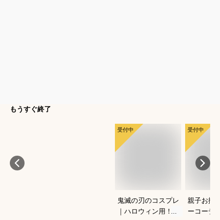
もうすぐ終了
受付中
受付中
鬼滅の刃のコスプレ
親子お揃
｜ハロウィン用！キ
ーコーデ