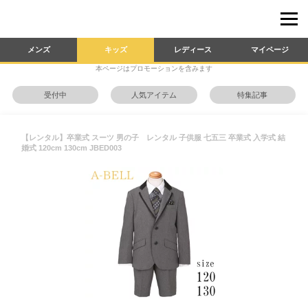
メンズ
キッズ
レディース
マイページ
本ページはプロモーションを含みます
受付中
人気アイテム
特集記事
【レンタル】卒業式 スーツ 男の子 レンタル 子供服 七五三 卒業式 入学式 結
婚式 120cm 130cm JBED003