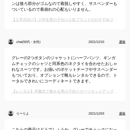
ンは後ろ部分がゴムなので着脱しやすく、サスペンダーも
ついているので着崩れの心配もいりません。
【入学式向け】小学生男の子向け人気ブランドのおすすめフォーマルスーツは？
chai(50代・女性)
2021/12/10
通報
グレーの2つボタンのジャケットにハーフパンツ、ギンガ
ムチェックのシャツと同系色のネクタイを合わせたおしゃ
れなスーツです。お揃いのポケットチーフやサスペンダー
もついており、オプションで靴もレンタルできるので、ト
ータルできれいにコーディネートできます。
【レンタル】卒園式で着せる男の子向けスーツセットアップは？
りーりよ
2021/12/03
通報
こちらの商品はどうでしょうか。グレーでチェックになっ