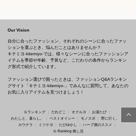
ッズのなりきり人気
しゃれな
衣装のおすすめは？
ションの
は？
Our Vision
自分に合ったファッション、それぞれのシーンに合ったファッ
ションを選ぶとき、悩んだことはありませんか？
キテミヨ-kitemiyo-では、様々なシーンに合ったファッションア
イテムを季節や年齢、予算など、こだわりの条件からランキン
グ形式で紹介しています。
ファッション選びで困ったときは、ファッションQ&Aランキン
グサイト「キテミヨ-kitemiyo-」でみんなに質問して、あなたの
お気に入りアイテムを見つけましょう！
Ｇランキング
だれどこ
オクルヨ
お湯たび
わたしと、暮らし。
ベストオイシー
モノスポ
野に行く。
カウナラ
ミツケヨ
たびゆかし
ハーブ酒のススメ
Ｇ-Ranking 推し活