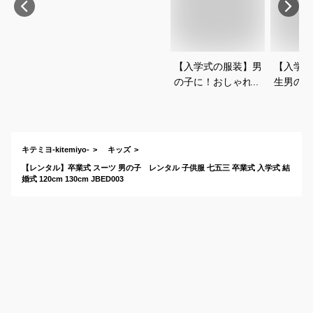
【入学式の服装】男
【入学式
の子に！おしゃれで
生男の子
カッコいい半ズボン
ランドの
のスーツのおすすめ
ォーマル
は？
キテミヨ-kitemiyo-
キッズ
【レンタル】卒業式 スーツ 男の子 レンタル 子供服 七五三 卒業式 入学式 結
婚式 120cm 130cm JBED003