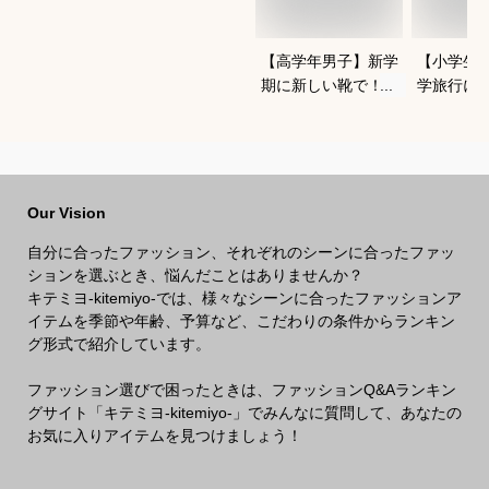
【高学年男子】新学
【小学生
期に新しい靴で！か
学旅行に
っこよくておしゃれ
と羽織れ
なブランドスニーカ
なアウタ
ーは？
Our Vision
自分に合ったファッション、それぞれのシーンに合ったファッ
ションを選ぶとき、悩んだことはありませんか？
キテミヨ-kitemiyo-では、様々なシーンに合ったファッションア
イテムを季節や年齢、予算など、こだわりの条件からランキン
グ形式で紹介しています。
ファッション選びで困ったときは、ファッションQ&Aランキン
グサイト「キテミヨ-kitemiyo-」でみんなに質問して、あなたの
お気に入りアイテムを見つけましょう！