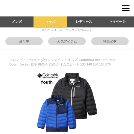
メンズ
キッズ
レディース
マイページ
本ページはプロモーションを含みます
受付中
人気アイテム
特集記事
コロンビア アウター ダウンジャケット キッズ Columbia Autumn Park
Down Jacket 秋冬 男の子 女の子 オムニヒート 130 140 150 160 170