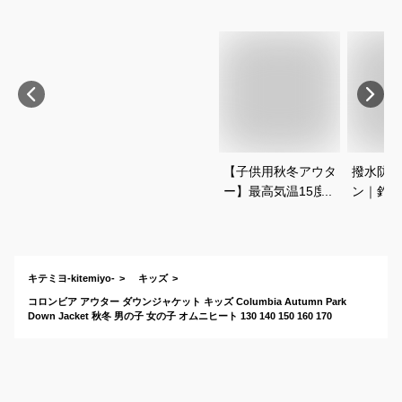
【子供用秋冬アウタ
撥水防水
ー】最高気温15度以
ン｜釣り
下の旅行で着る男の
供用防寒
子向け厚手上着のお
の男の子
すすめは？
すめは？
キテミヨ-kitemiyo-
キッズ
コロンビア アウター ダウンジャケット キッズ Columbia Autumn Park
Down Jacket 秋冬 男の子 女の子 オムニヒート 130 140 150 160 170