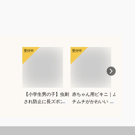
受付中
受付中
受付中
【小学生男の子】虫刺
赤ちゃん用ビキニ｜ム
最高気
され防止に長ズボンで
チムチがかわいい！お
の服装
対策！ベーシックなチ
しゃれでかわいいベビ
いい重
ノパンは？
ー水着のおすすめは？
えてく