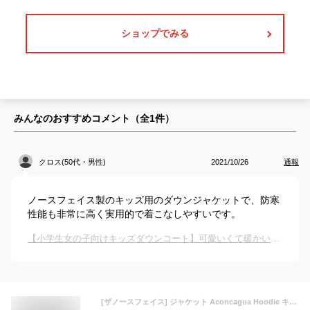
ショップでみる
みんなのおすすめコメント（全
1
件）
クロス(50代・男性)
2021/10/26
通報
ノースフェイス製のキッズ用のダウンジャケットで、防寒
性能も非常に高く実用的で着こなしやすいです。
【小学生女の子向けキッズダウンコート】可愛いくて暖かいおすすめアウトドアブランドは？
[ザノースフェイス] ジャケット Aconcagua Hoodie キッズ ミリタリーオリーブ 150