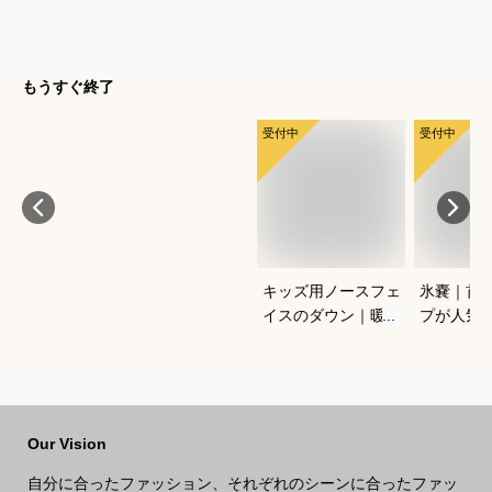
もうすぐ終了
受付中
受付中
キッズ用ノースフェ
氷嚢｜首
イスのダウン｜暖か
プが人気
い！おしゃれな高級
策グッズ
冬アウターのおすす
は？
めは？
Our Vision
自分に合ったファッション、それぞれのシーンに合ったファッ