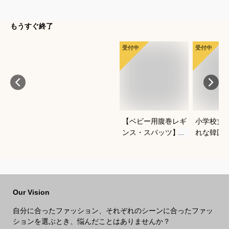
もうすぐ終了
受付中
受付中
【ベビー用腹巻レギ
小学校女
ンス・スパッツ】よ
れな韓国
ちよち歩きに便利な
冬セット
おすすめは？
すすめは
Our Vision
自分に合ったファッション、それぞれのシーンに合ったファッ
ションを選ぶとき、悩んだことはありませんか？