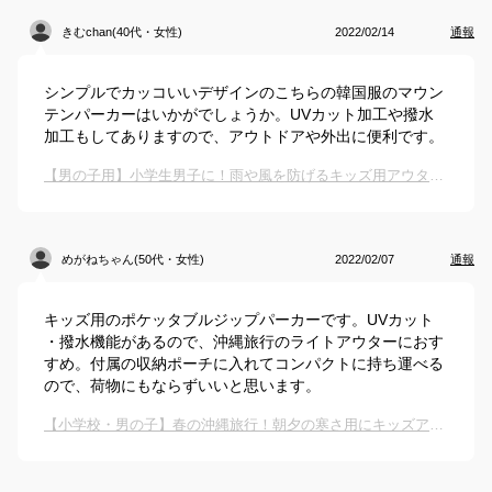
きむchan(40代・女性)
2022/02/14
通報
シンプルでカッコいいデザインのこちらの韓国服のマウン
テンパーカーはいかがでしょうか。UVカット加工や撥水
加工もしてありますので、アウトドアや外出に便利です。
【男の子用】小学生男子に！雨や風を防げるキッズ用アウターのおすすめは？
めがねちゃん(50代・女性)
2022/02/07
通報
キッズ用のポケッタブルジップパーカーです。UVカット
・撥水機能があるので、沖縄旅行のライトアウターにおす
すめ。付属の収納ポーチに入れてコンパクトに持ち運べる
ので、荷物にもならずいいと思います。
【小学校・男の子】春の沖縄旅行！朝夕の寒さ用にキッズアウターを探しています。