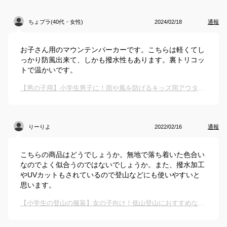
ちょプラ(40代・女性)
2024/02/18
通報
お子さん用のマウンテンパーカーです。こちらは軽くてし
っかり防風出来て、しかも撥水性もあります。裏トリコッ
トで温かいです。
【男の子用】小学生男子に！雨や風を防げるキッズ用アウターのおすすめは？
りーりよ
2022/02/16
通報
こちらの商品はどうでしょうか。無地で落ち着いた色合い
なのでよく似合うのではないでしょうか。また、撥水加工
やUVカットもされているので登山などにも使いやすいと
思います。
【小学生の登山の服装】女の子向け！低山登山におすすめなキッズアウターは？