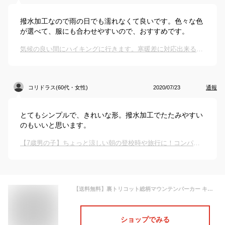
撥水加工なので雨の日でも濡れなくて良いです。色々な色
が選べて、服にも合わせやすいので、おすすめです。
気候の良い間にハイキングに行きます。寒暖差に対応出来るマウンテンパーカーを教えて下さい。
コリドラス(60代・女性)
2020/07/23
通報
とてもシンプルで、きれいな形。撥水加工でたたみやすい
のもいいと思います。
【7歳男の子】ちょっと涼しい朝の登校時や旅行に！コンパクトにたためるウィンドブレーカーって？
【送料無料】裏トリコット総柄マウンテンパーカー キッズ マンパー 子供服 男の子 女の子 ウインドブレーカー ウィンドブレーカー 羽織り アウター アウトドア キャンプ 切替 秋物 秋服 ジュニア 韓国子供服 110cm 120cm 130cm 140cm 150cm 160cm「943-04」
ショップでみる