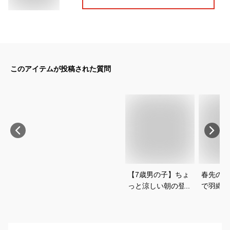
このアイテムが投稿された質問
【7歳男の子】ちょ
春先のバ
っと涼しい朝の登校
で羽織る
時や旅行に！コンパ
レーカー
クトにたためるウィ
で可愛い
ンドブレーカーっ
は？