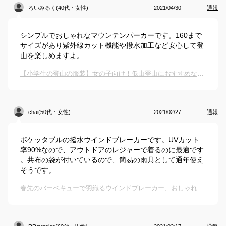
ろいみるく(40代・女性)
2021/04/30
通報
シンプルでおしゃれなマウンテンパーカーです。160まで
サイズがあり紫外線カット機能や撥水加工など安心して登
山を楽しめますよ。
【小学生の登山の服装】女の子向け！低山登山におすすめなキッズアウターは？
chai(50代・女性)
2021/02/27
通報
ポケッタブルの撥水ウインドブレーカーです。UVカット
率90%なので、アウトドアのレジャーで着るのに最適です
。共布の袋が付いているので、簡易の雨具として通年使え
そうです。
春先のバーベキューで羽織るウインドブレーカー、おしゃれで可愛いおすすめは？