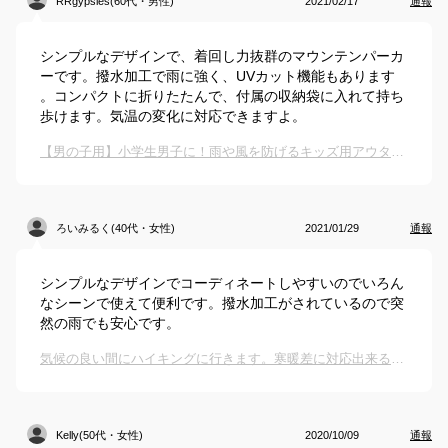
RRgypsies(60代・男性)
2021/02/17
通報
シンプルなデザインで、着回し力抜群のマウンテンパーカ
ーです。撥水加工で雨に強く、UVカット機能もあります
。コンパクトに折りたたんで、付属の収納袋に入れて持ち
歩けます。気温の変化に対応できますよ。
【男の子用】小学生男子に！雨や風を防げるキッズ用アウターのおすすめは？
ろいみるく(40代・女性)
2021/01/29
通報
シンプルなデザインでコーディネートしやすいのでいろん
なシーンで使えて便利です。撥水加工がされているので突
然の雨でも安心です。
気候の良い間にハイキングに行きます。寒暖差に対応出来るマウンテンパーカーを教えて下さい。
Kelly(50代・女性)
2020/10/09
通報