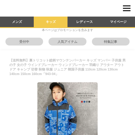
メンズ
キッズ
レディース
マイページ
本ページはプロモーションを含みます
受付中
人気アイテム
特集記事
【送料無料】裏トリコット総柄マウンテンパーカー キッズ マンパー 子供服 男
の子 女の子 ウインドブレーカー ウィンドブレーカー 羽織り アウター アウト
ドア キャンプ 切替 秋物 秋服 ジュニア 韓国子供服 110cm 120cm 130cm
140cm 150cm 160cm「943-04」