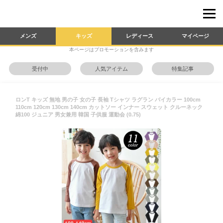
メンズ
キッズ
レディース
マイページ
本ページはプロモーションを含みます
受付中
人気アイテム
特集記事
ロンT キッズ 無地 男の子 女の子 長袖 Tシャツ ラグラン バイカラー 100cm
110cm 120cm 130cm 140cm カットソー インナー スウェット クルーネック
綿100 ジュニア 男女兼用 韓国 子供服 運動会 (0.75)