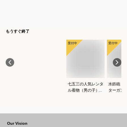
もうすぐ終了
受付中
受付中
七五三の人気レンタ
水鉄砲｜
ル着物（男の子）｜
ターガン
ワンタッチなど、自
すすめは
宅で簡単に着付けで
きるおすすめは？
Our Vision