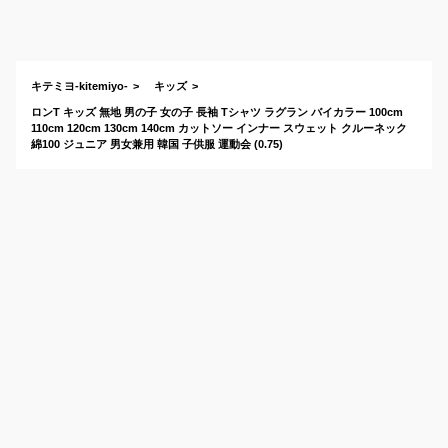
ゃれなプチプラスウ
ェットのおすすめ
は？
キテミヨ-kitemiyo-
キッズ
ロンT キッズ 無地 男の子 女の子 長袖 Tシャツ ラグラン バイカラー 100cm
110cm 120cm 130cm 140cm カットソー インナー スウェット クルーネック
綿100 ジュニア 男女兼用 韓国 子供服 運動会 (0.75)