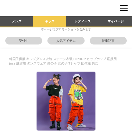
メンズ
キッズ
レディース
マイページ
本ページはプロモーションを含みます
受付中
人気アイテム
特集記事
韓国子供服 キッズダンス衣装 ステージ衣装 HIPHOP ヒップホップ 応援団
jazz 練習着 ダンスウェア 男の子 女の子 Tシャツ 団体服 男女