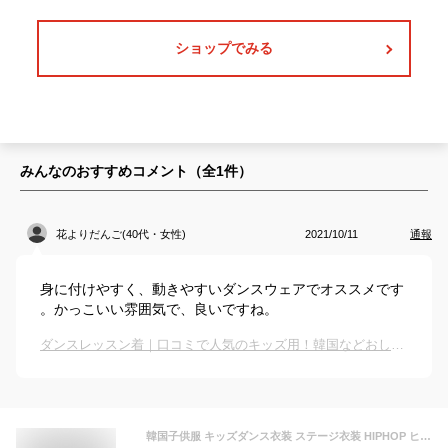
ショップでみる
みんなのおすすめコメント（全
1
件）
花よりだんご(40代・女性)
2021/10/11
通報
身に付けやすく、動きやすいダンスウェアでオススメです
。かっこいい雰囲気で、良いですね。
ダンスレッスン着｜口コミで人気のキッズ用！韓国などおしゃれな練習服のおすすめは？
韓国子供服 キッズダンス衣装 ステージ衣装 HIPHOP ヒップホップ 応援団 jazz 練習着 ダンスウェア 男の子 女の子 Tシャツ 団体服 男女