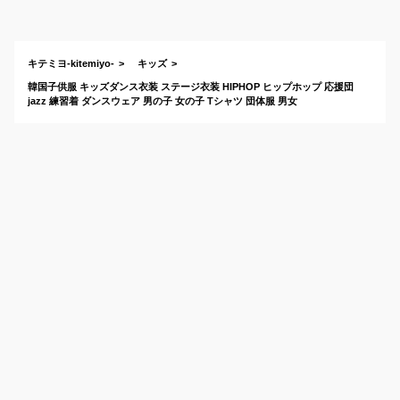
ゃれな練習服のおす
すめは？
キテミヨ-kitemiyo-
キッズ
韓国子供服 キッズダンス衣装 ステージ衣装 HIPHOP ヒップホップ 応援団
jazz 練習着 ダンスウェア 男の子 女の子 Tシャツ 団体服 男女