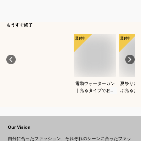
もうすぐ終了
受付中
受付中
電動ウォーターガン
夏祭りに
｜光るタイプでおす
ぶ光るお
すめなのは？
すすめは
Our Vision
自分に合ったファッション、それぞれのシーンに合ったファッ