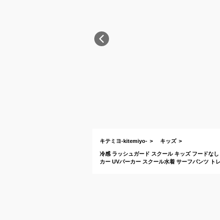
キテミヨ-kitemiyo-
キッズ
冷感 ラッシュガード スクール キッズ フードなし 
カー UVパーカー スクール水着 サーフパンツ トレンカ