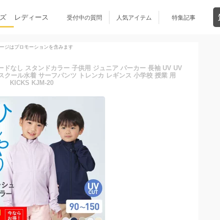
ズ
レディース
受付中の質問
人気アイテム
特集記事
ージはプロモーションを含みます
ドなし スタンドカラー 子供用 ジュニア パーカー 長袖 UV UV
スクール水着 サーフパンツ トレンカ レギンス 小学校 授業 用
KICKS KJM-20