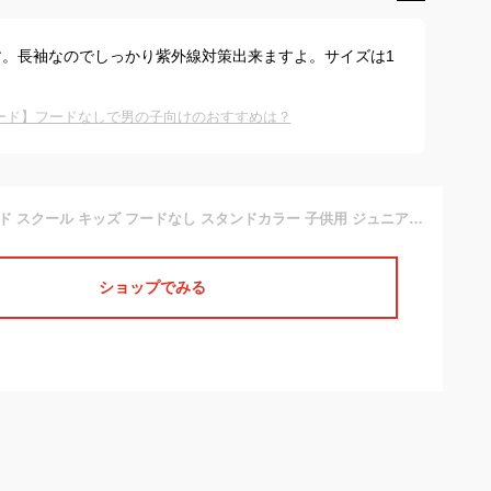
。長袖なのでしっかり紫外線対策出来ますよ。サイズは1
ード】フードなしで男の子向けのおすすめは？
冷感 ラッシュガード スクール キッズ フードなし スタンドカラー 子供用 ジュニア パーカー 長袖 UV UVカット ラッシュパーカー UVパーカー スクール水着 サーフパンツ トレンカ レギンス 小学校 授業 用 KICKS KJM-20
ショップでみる