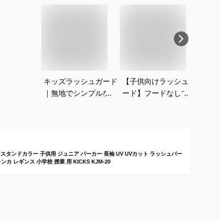
キッズラッシュガード
【子供向けラッシュガ
UV
｜無地でシンプルな子
ード】フードなしで男
キッ
供用ラッシュガードの
の子向けのおすすめ
し！
おすすめは？
は？
け対
めは
スタンドカラー 子供用 ジュニア パーカー 長袖 UV UVカット ラッシュパー
 レギンス 小学校 授業 用 KICKS KJM-20