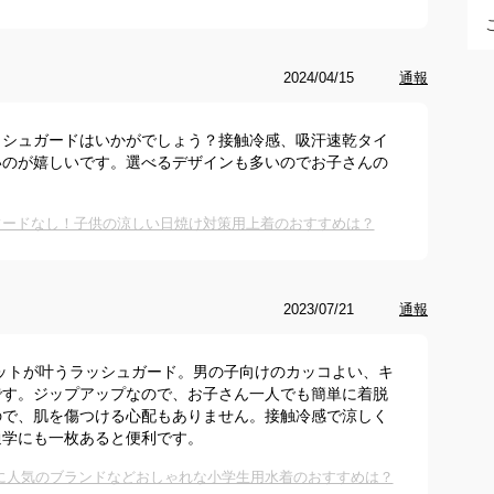
2024/04/15
通報
ッシュガードはいかがでしょう？接触冷感、吸汗速乾タイ
いのが嬉しいです。選べるデザインも多いのでお子さんの
。
フードなし！子供の涼しい日焼け対策用上着のおすすめは？
2023/07/21
通報
ットが叶うラッシュガード。男の子向けのカッコよい、キ
です。ジップアップなので、お子さん一人でも簡単に着脱
ので、肌を傷つける心配もありません。接触冷感で涼しく
通学にも一枚あると便利です。
に人気のブランドなどおしゃれな小学生用水着のおすすめは？