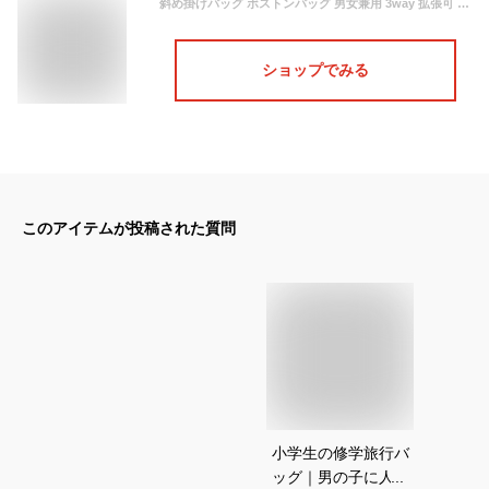
斜め掛けバッグ ボストンバッグ 男女兼用 3way 拡張可 キャンバス 3泊4日 ジムバッグ 大容量 U型開口 アウトドア ダッフルバッグ トラベル 修学 出張 旅行 防災 遠足 温泉 ヨガ用 耐磨耗 ダブルファスナー ブルー
ショップでみる
このアイテムが投稿された質問
小学生の修学旅行バ
ッグ｜男の子に人気