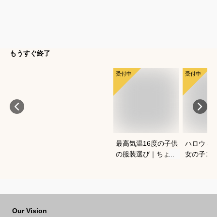
もうすぐ終了
受付中
受付中
最高気温16度の子供
ハロウィ
の服装選び｜ちょう
女の子コ
どいい重ね着コーデ
愛く仮装
を教えてください
すめは？
Our Vision