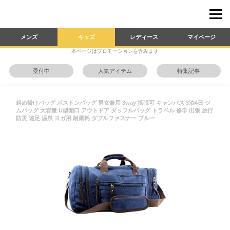
メンズ
キッズ
レディース
マイページ
本ページはプロモーションを含みます
受付中
人気アイテム
特集記事
斜め掛けバッグ ボストンバッグ 男女兼用 3way 拡張可 キャンバス 3泊4日 ジ
ムバッグ 大容量 U型開口 アウトドア ダッフルバッグ トラベル 修学 出張 旅行
防災 遠足 温泉 ヨガ用 耐磨耗 ダブルファスナー ブルー