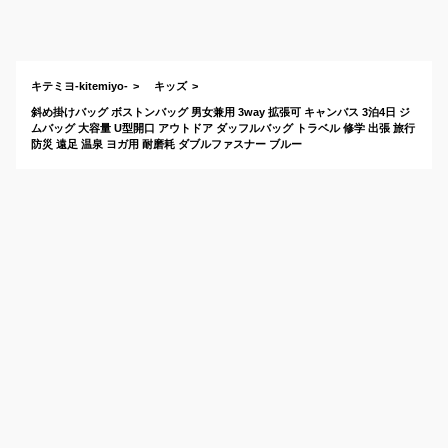
のボストンバッグの
おすすめは？
キテミヨ-kitemiyo-
キッズ
斜め掛けバッグ ボストンバッグ 男女兼用 3way 拡張可 キャンバス 3泊4日 ジ
ムバッグ 大容量 U型開口 アウトドア ダッフルバッグ トラベル 修学 出張 旅行
防災 遠足 温泉 ヨガ用 耐磨耗 ダブルファスナー ブルー