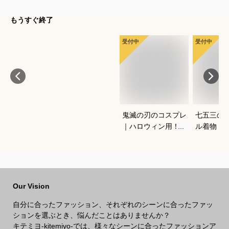
もうすぐ終了
受付中
受付中
鬼滅の刃のコスプレ
七五三の
｜ハロウィン用！キ
ル着物（
ッズのなりきり人気
ワンタッ
衣装のおすすめは？
宅で簡単
きるおす
Our Vision
自分に合ったファッション、それぞれのシーンに合ったファッ
ションを選ぶとき、悩んだことはありませんか？
キテミヨ-kitemiyo-では、様々なシーンに合ったファッションア