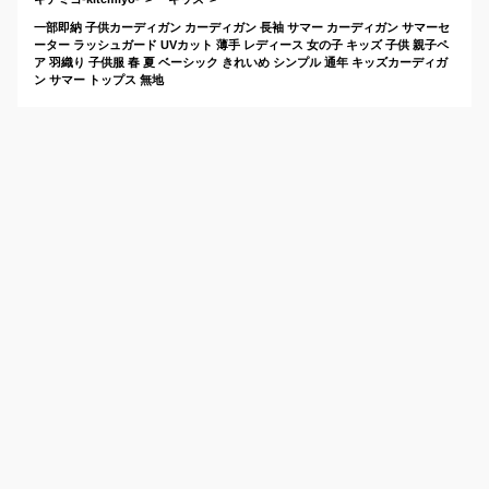
一部即納 子供カーディガン カーディガン 長袖 サマー カーディガン サマーセ
ーター ラッシュガード UVカット 薄手 レディース 女の子 キッズ 子供 親子ペ
ア 羽織り 子供服 春 夏 ベーシック きれいめ シンプル 通年 キッズカーディガ
ン サマー トップス 無地