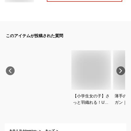
このアイテムが投稿された質問
【小学生女の子】さ
薄手の秋
っと羽織れる！UVカ
ガン｜キ
ット効果のある薄手
肌寒い時
カーディガンって？
織れる子
のおすす
キテミヨ-kitemiyo-
キッズ