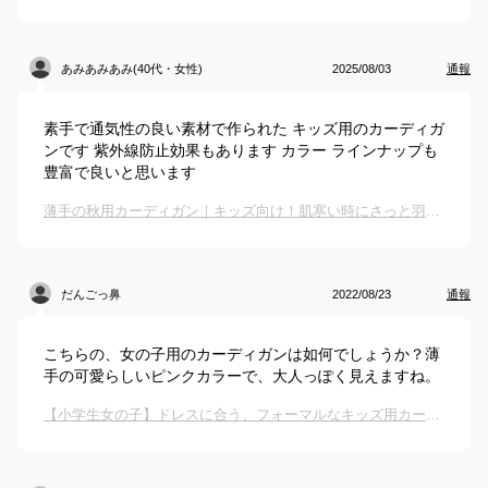
あみあみあみ(40代・女性)
2025/08/03
通報
素手で通気性の良い素材で作られた キッズ用のカーディガ
ンです 紫外線防止効果もあります カラー ラインナップも
豊富で良いと思います
薄手の秋用カーディガン｜キッズ向け！肌寒い時にさっと羽織れる子供用カーデのおすすめは？
だんごっ鼻
2022/08/23
通報
こちらの、女の子用のカーディガンは如何でしょうか？薄
手の可愛らしいピンクカラーで、大人っぽく見えますね。
【小学生女の子】ドレスに合う、フォーマルなキッズ用カーディガンのおすすめは？