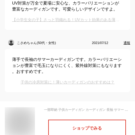
UV対策が万全で夏場に安心な、カラーバリエーションが
豊富なカーディガンです。可愛らしいデザインですよ。
【小学生女の子】さっと羽織れる！UVカット効果のある薄手カーディガンって？
こさめちゃん(50代・女性)
2021/07/12
通報
薄手で長袖のサマーカーディガンです。カラーバリエーシ
ョンが豊富で毛玉になりにくく、紫外線対策にもなります
。おすすめです。
子供の冷房対策に！薄いカーディガンのおすすめは？
一部即納 子供カーディガン カーディガン 長袖 サマー カーディガン サマーセーター ラッシュガード UVカット 薄手 レディース 女の子 キッズ 子供 親子ペア 羽織り 子供服 春 夏 ベーシック きれいめ シンプル 通年 キッズカーディガン サマー トップス 無地
ショップでみる