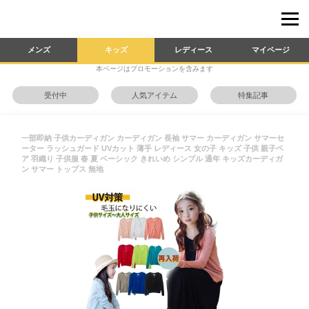
メンズ
キッズ
レディース
マイページ
本ページはプロモーションを含みます
受付中
人気アイテム
特集記事
一部即納 子供カーディガン カーディガン 長袖 サマー カーディガン サマーセ
ーター ラッシュガード UVカット 薄手 レディース 女の子 キッズ 子供 親子ペ
ア 羽織り 子供服 春 夏 ベーシック きれいめ シンプル 通年 キッズカーディガ
ン サマー トップス 無地