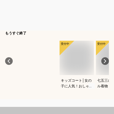
もうすぐ終了
受付中
受付中
キッズコート│女の
七五三の
子に人気！おしゃれ
ル着物（
なあったかウールコ
ワンタッ
ートでおすすめは？
宅で簡単
きるおす